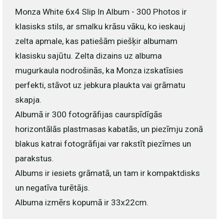
Monza White 6x4 Slip In Album - 300 Photos ir
klasisks stils, ar smalku krāsu vāku, ko ieskauj
zelta apmale, kas patiešām piešķir albumam
klasisku sajūtu. Zelta dizains uz albuma
mugurkaula nodrošinās, ka Monza izskatīsies
perfekti, stāvot uz jebkura plaukta vai grāmatu
skapja.
Albumā ir 300 fotogrāfijas caurspīdīgās
horizontālās plastmasas kabatās, un piezīmju zonā
blakus katrai fotogrāfijai var rakstīt piezīmes un
parakstus.
Albums ir iesiets grāmatā, un tam ir kompaktdisks
un negatīva turētājs.
Albuma izmērs kopumā ir 33x22cm.