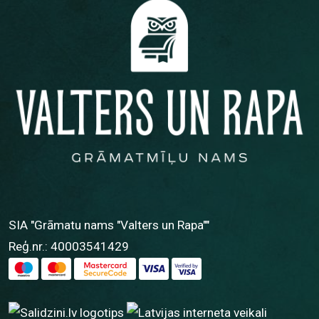
SIA "Grāmatu nams "Valters un Rapa""
Reģ.nr.: 40003541429