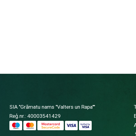
SIA "Grāmatu nams "Valters un Rapa""
Reģ.nr.: 40003541429