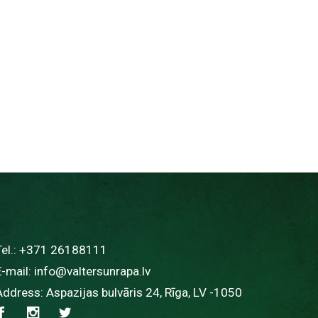
Tel.:
+371 26188111
E-mail:
info@valtersunrapa.lv
Address: Aspazijas bulvāris 24, Rīga, LV -1050