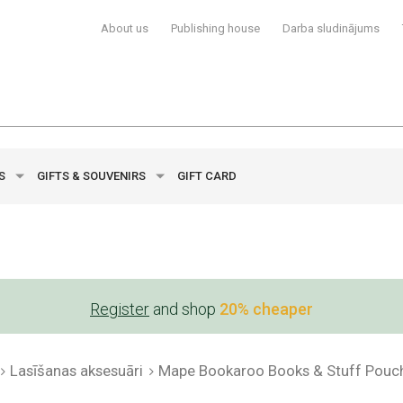
About us
Publishing house
Darba sludinājums
YS
GIFTS & SOUVENIRS
GIFT CARD
Register
and shop
20% cheaper
Lasīšanas aksesuāri
Mape Bookaroo Books & Stuff Pouc