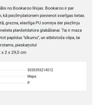
ālis no Bookaroo līnijas. Bookaroo ir par
, kā piezīmjdatoriem pievienot svarīgas lietas.
ātā, grezna, elastīga PU somiņa der piezīmju
neliela planšetdatora glabāšanai. Tai ir maza
tot papildus "sīkumu", un atbilstoša cilpa, lai
 protams, pieskaņotu!
 x 2 x 29,5 cm
5035393214012
Mape
IF