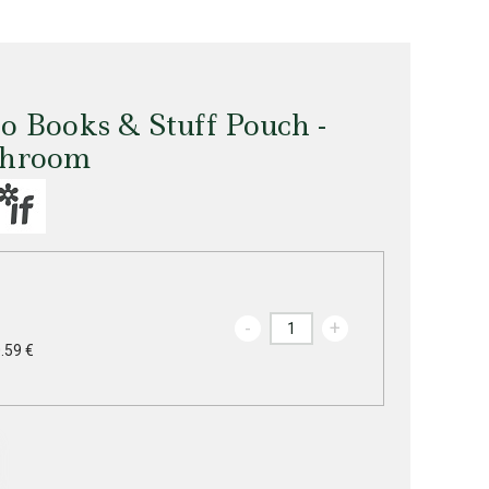
 Books & Stuff Pouch -
shroom
-
+
.59 €