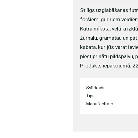
Stilīgs uzglabāšanas futr
foršiem, gudriem veidiem
Katra mīksta, velūra izkl
žurnālu, grāmatau un pat 
kabata, kur jūs varat ievie
piestiprinātu pildspalvu,
Produkts iepakojumā: 22
Svītrkods
Tips
Manufacturer