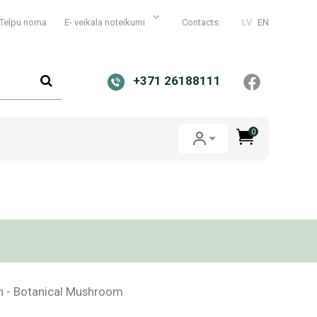
Telpu noma
E- veikala noteikumi
Contacts
LV
EN
+371 26188111
0
h - Botanical Mushroom