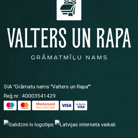
SIA "Grāmatu nams "Valters un Rapa""
Reģ.nr.: 40003541429