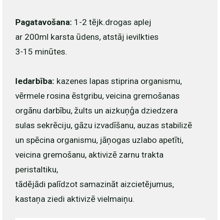
Pagatavošana:
1-2 tējk.drogas aplej
ar 200ml karsta ūdens, atstāj ievilkties
3-15 minūtes.
Iedarbība:
kazenes lapas stiprina organismu,
vērmele rosina ēstgribu, veicina gremošanas
orgānu darbību, žults un aizkuņģa dziedzera
sulas sekrēciju, gāzu izvadīšanu, auzas stabilizē
un spēcina organismu, jāņogas uzlabo apetīti,
veicina gremošanu, aktivizē zarnu trakta
peristaltiku,
tādējādi palīdzot samazināt aizcietējumus,
kastaņa ziedi aktivizē vielmaiņu.