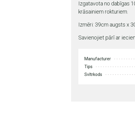
Izgatavota no dabīgas 1
krāsainiem rokturiem.
Izmēri: 39cm augsts x 3
Savienojiet pārī ar iec
Manufacturer
Tips
Svītrkods