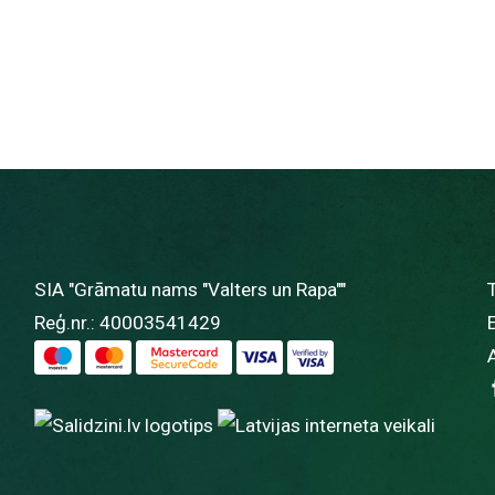
SIA "Grāmatu nams "Valters un Rapa""
Reģ.nr.: 40003541429