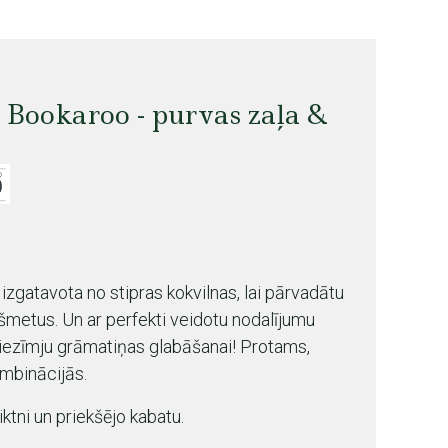
ookaroo - purvas zaļa &
gatavota no stipras kokvilnas, lai pārvadātu
kšmetus. Un ar perfekti veidotu nodalījumu
iezīmju grāmatiņas glabāšanai! Protams,
mbinācijās.
iktni un priekšējo kabatu.