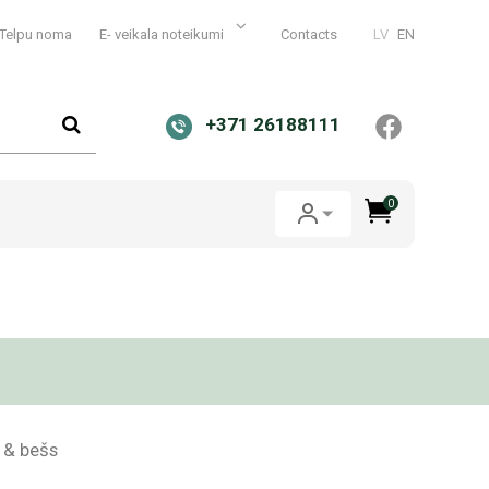
Telpu noma
E- veikala noteikumi
Contacts
LV
EN
+371 26188111
0
 & bešs