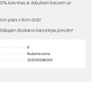
00% kokvilnas ar dubultiem bieziem un
0cm plats x 8cm dziļš!
ienītākajām Bookaroo kancelejas precēm!
IF
Auduma soma
5035393380359