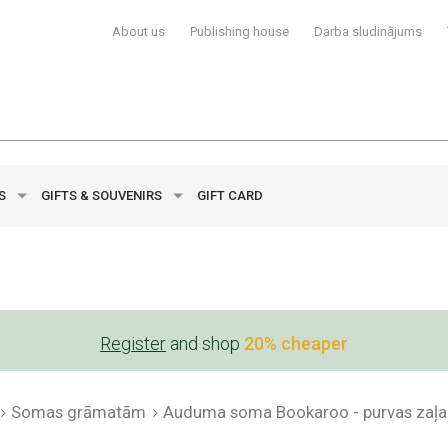
About us
Publishing house
Darba sludinājums
YS
GIFTS & SOUVENIRS
GIFT CARD
Register
and shop
20% cheaper
Somas grāmatām
Auduma soma Bookaroo - purvas zaļa