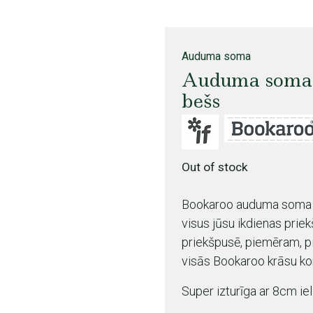
Auduma soma
Auduma soma B
bešs
Out of stock
Bookaroo auduma soma iz
visus jūsu ikdienas prie
priekšpusē, piemēram, p
visās Bookaroo krāsu ko
Super izturīga ar 8cm iel