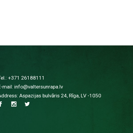
Tel.:
+371 26188111
E-mail:
info@valtersunrapa.lv
Address: Aspazijas bulvāris 24, Rīga, LV -1050