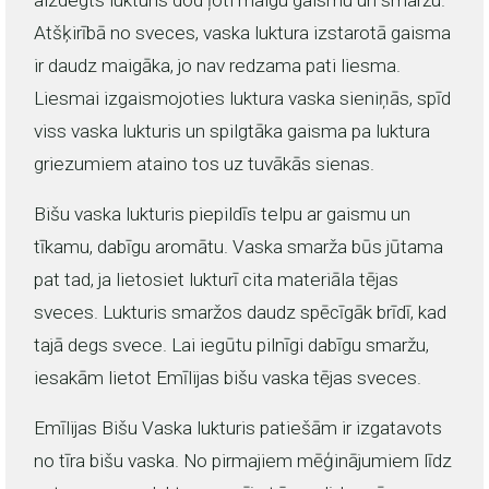
aizdegts lukturis dod ļoti maigu gaismu un smaržu.
Atšķirībā no sveces, vaska luktura izstarotā gaisma
ir daudz maigāka, jo nav redzama pati liesma.
Liesmai izgaismojoties luktura vaska sieniņās, spīd
viss vaska lukturis un spilgtāka gaisma pa luktura
griezumiem ataino tos uz tuvākās sienas.
Bišu vaska lukturis piepildīs telpu ar gaismu un
tīkamu, dabīgu aromātu. Vaska smarža būs jūtama
pat tad, ja lietosiet lukturī cita materiāla tējas
sveces. Lukturis smaržos daudz spēcīgāk brīdī, kad
tajā degs svece. Lai iegūtu pilnīgi dabīgu smaržu,
iesakām lietot Emīlijas bišu vaska tējas sveces.
Emīlijas Bišu Vaska lukturis patiešām ir izgatavots
no tīra bišu vaska. No pirmajiem mēģinājumiem līdz