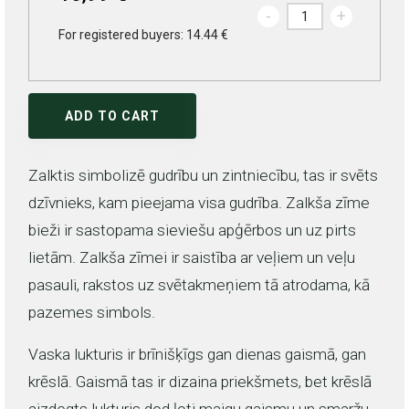
-
+
For registered buyers: 14.44 €
ADD TO CART
Zalktis simbolizē gudrību un zintniecību, tas ir svēts
dzīvnieks, kam pieejama visa gudrība. Zalkša zīme
bieži ir sastopama sieviešu apģērbos un uz pirts
lietām. Zalkša zīmei ir saistība ar veļiem un veļu
pasauli, rakstos uz svētakmeņiem tā atrodama, kā
pazemes simbols.
Vaska lukturis ir brīnišķīgs gan dienas gaismā, gan
krēslā. Gaismā tas ir dizaina priekšmets, bet krēslā