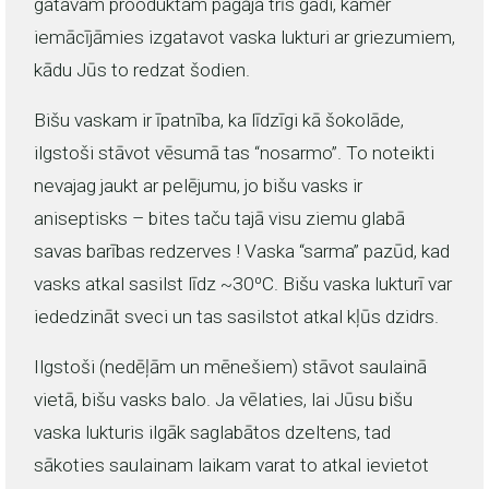
gatavam prooduktam pagāja trīs gadi, kamēr
iemācījāmies izgatavot vaska lukturi ar griezumiem,
kādu Jūs to redzat šodien.
Bišu vaskam ir īpatnība, ka līdzīgi kā šokolāde,
ilgstoši stāvot vēsumā tas “nosarmo”. To noteikti
nevajag jaukt ar pelējumu, jo bišu vasks ir
aniseptisks – bites taču tajā visu ziemu glabā
savas barības redzerves ! Vaska “sarma” pazūd, kad
vasks atkal sasilst līdz ~30⁰C. Bišu vaska lukturī var
iededzināt sveci un tas sasilstot atkal kļūs dzidrs.
Ilgstoši (nedēļām un mēnešiem) stāvot saulainā
vietā, bišu vasks balo. Ja vēlaties, lai Jūsu bišu
vaska lukturis ilgāk saglabātos dzeltens, tad
sākoties saulainam laikam varat to atkal ievietot