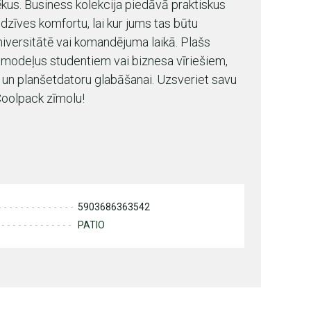
kus. Business kolekcija piedāvā praktiskus
dzīves komfortu, lai kur jums tas būtu
iversitātē vai komandējuma laikā. Plašs
 modeļus studentiem vai biznesa vīriešiem,
u un planšetdatoru glabāšanai. Uzsveriet savu
Coolpack zīmolu!
5903686363542
PATIO