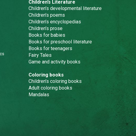
Children’s Literature
Children’s developmental literature
Children’s poems
Children’s encyclopedias
Children’s prose
Books for babies
Books for preschool literature
Books for teenagers
cs
Fairy Tales
Game and activity books
Coloring books
Children’s coloring books
Adult coloring books
Mandalas