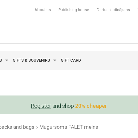
About us
Publishing house
Darba sludinājums
YS
GIFTS & SOUVENIRS
GIFT CARD
Register
and shop
20% cheaper
packs and bags
Mugursoma FALET melna