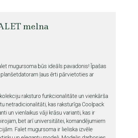
ALET melna
Falet mugursoma būs ideāls pavadonis! Īpašas
planšetdatoram ļaus ērti pārvietoties ar
olekciju raksturo funkcionalitāte un vienkārša
tu netradicionalitāti, kas raksturīga Coolpack
i un vienlaikus vāji krāsu varianti, kas ir
 birojam, bet arī universitātei, komandējumiem
jām. Falet mugursoma ir lieliska izvēle
aktisku un elegantu modeli. Modelis darbosies