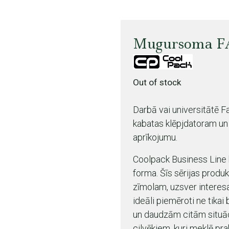
Mugursoma F
Out of stock
Darbā vai universitātē 
kabatas klēpjdatoram un 
aprīkojumu.
Coolpack Business Line k
forma. Šīs sērijas produk
zīmolam, uzsver interesant
ideāli piemēroti ne tikai
un daudzām citām situāci
cilvēkiem, kuri meklē pr