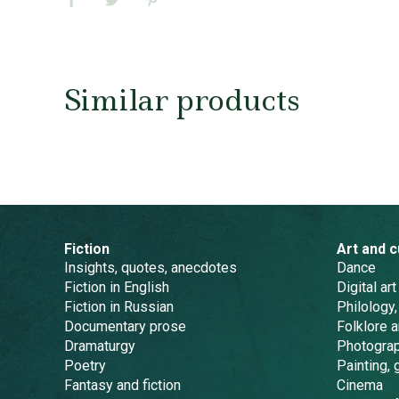
Similar products
Fiction
Art and c
Insights, quotes, anecdotes
Dance
Fiction in English
Digital art
Fiction in Russian
Philology,
Documentary prose
Folklore 
Dramaturgy
Photogra
Poetry
Painting, 
Fantasy and fiction
Cinema