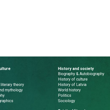
ulture
History and society
Biography & Autobiography
History of culture
 literary theory
History of Latvia
and mythology
World history
phy
Politics
graphics
Sociology