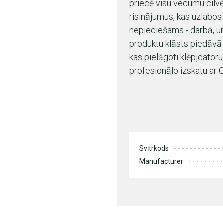
priecē visu vecumu cilvē
risinājumus, kas uzlabos 
nepieciešams - darbā, un
produktu klāsts piedāvā
kas pielāgoti klēpjdator
profesionālo izskatu ar 
Svītrkods
Manufacturer