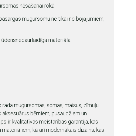
gursomas nēsāšanai rokā;
s pasargās mugursomu ne tikai no bojājumiem,
n ūdensnecaurlaidīga materiāla.
s rada mugursomas, somas, maisus, zīmuļu
us aksesuārus bērniem, pusaudžiem un
s ir kvalitatīvas meistarības garantija, kas
 materiāliem, kā arī modernākais dizains, kas