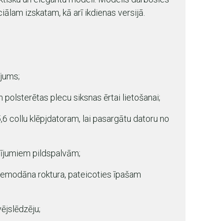
ciālam izskatam, kā arī ikdienas versijā.
ījums;
 polsterētas plecu siksnas ērtai lietošanai;
,6 collu klēpjdatoram, lai pasargātu datoru no
lījumiem pildspalvām;
 čemodāna roktura, pateicoties īpašam
ējslēdzēju;