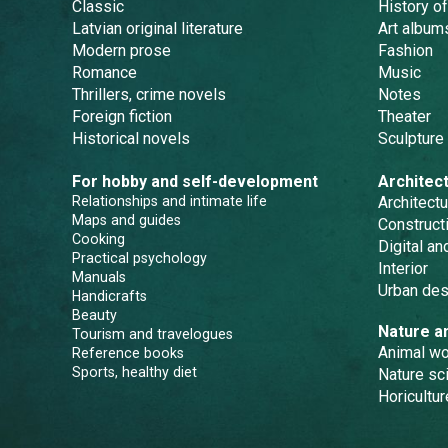
Classic
History of
Latvian original literature
Art album
Modern prose
Fashion
Romance
Music
Thrillers, crime novels
Notes
Foreign fiction
Theater
Historical novels
Sculpture
For hobby and self-development
Architec
Relationships and intimate life
Architectu
Maps and guides
Constructi
Cooking
Digital a
Practical psychology
Interior
Manuals
Urban des
Handicrafts
Beauty
Nature a
Tourism and travelogues
Animal wo
Reference books
Sports, healthy diet
Nature sc
Horicultur