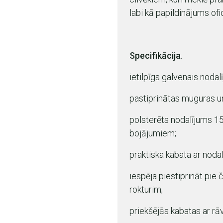
labi kā papildinājums ofi
Specifikācija
:
ietilpīgs galvenais nodal
pastiprinātas muguras un
polsterēts nodalījums 15
bojājumiem;
praktiska kabata ar noda
iespēja piestiprināt pie
rokturim;
priekšējās kabatas ar rāv