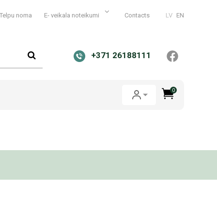
Telpu noma
E- veikala noteikumi
Contacts
LV
EN
+371 26188111
0