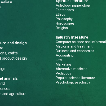
Spiritual literature
 culture
Astrology, numerology
s
Esotericism
Ethics
Philosophy
Horoscopes
Religion
Industry literature
Computer science and informati
ture and design
Medicine and treatment
re
Business and economics
ons, crafts
Accounting
nd product design
Law
Marketing
ign
Alternative medicine
Pedagogy
Popular science literature
nd animals
Psychology, psychiatry
rld
iences
e and agriculture