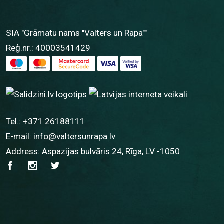
SIA "Grāmatu nams "Valters un Rapa""
Reģ.nr.: 40003541429
Tel.:
+371 26188111
E-mail:
info@valtersunrapa.lv
Address: Aspazijas bulvāris 24, Rīga, LV -1050