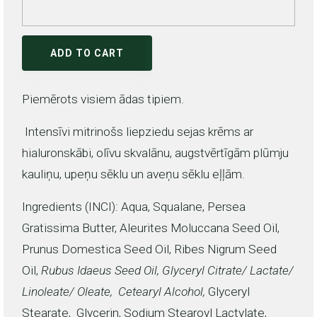
ADD TO CART
Piemērots visiem ādas tipiem.
Intensīvi mitrinošs liepziedu sejas krēms ar
hialuronskābi, olīvu skvalānu, augstvērtīgām plūmju
kauliņu, upeņu sēklu un aveņu sēklu eļļām.
Ingredients (INCI):
Aqua,
Squalane, Persea
Gratissima Butter, Aleurites Moluccana Seed Oil,
Prunus Domestica Seed Oil, Ribes Nigrum Seed
Oil,
Rubus Idaeus Seed Oil, Glyceryl Citrate/ Lactate/
Linoleate/ Oleate, Cetearyl Alcohol,
Glyceryl
Stearate, Glycerin, Sodium Stearoyl Lactylate,