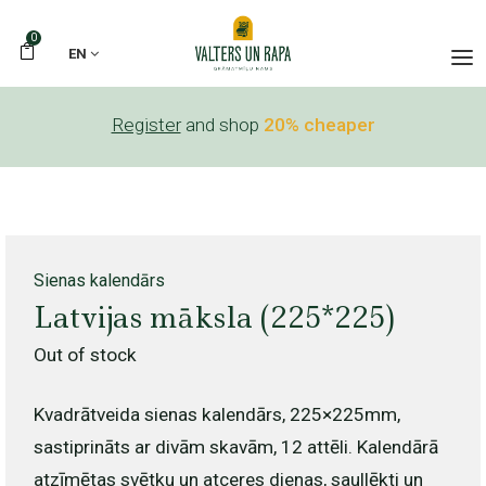
0
EN
Register
and shop
20% cheaper
Sienas kalendārs
Latvijas māksla (225*225)
Out of stock
Kvadrātveida sienas kalendārs, 225×225mm,
sastiprināts ar divām skavām, 12 attēli. Kalendārā
atzīmētas svētku un atceres dienas, saullēkti un