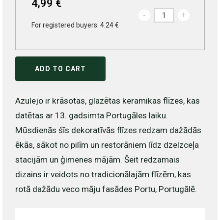
4,99 €
-
+
For registered buyers: 4.24 €
ADD TO CART
Azulejo ir krāsotas, glazētas keramikas flīzes, kas
datētas ar 13. gadsimta Portugāles laiku.
Mūsdienās šīs dekoratīvās flīzes redzam dažādās
ēkās, sākot no pilīm un restorāniem līdz dzelzceļa
stacijām un ģimenes mājām. Šeit redzamais
dizains ir veidots no tradicionālajām flīzēm, kas
rotā dažādu veco māju fasādes Portu, Portugālē.