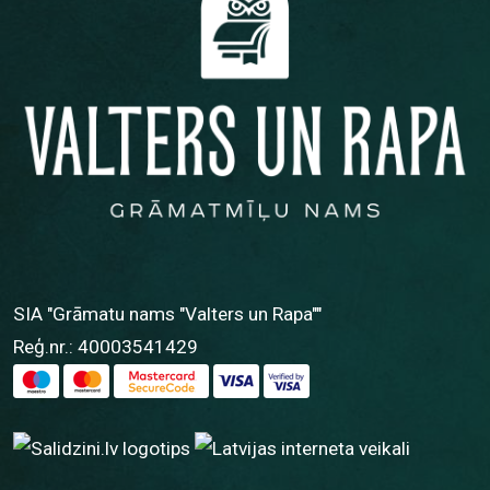
SIA "Grāmatu nams "Valters un Rapa""
Reģ.nr.: 40003541429