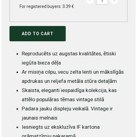
-
+
For registered buyers: 3.39 €
ADD TO CART
Reproducēts uz augstas kvalitātes, ētiski
iegūta bieza dēļa
Ar misiņa cilpu, vecu zelta lenti un mākslīgās
apdrukas un reljefa metāla stūra detaļām
Skaista, eleganti iespaidīga kolekcija, kas
attēlo populāras tēmas vintage stilā
Padara jauku displeju veikalā. Vintage ir
jaunais melnais
Iesniegts uz ekskluzīva IF kartona
grāmatzīmju pakaramā