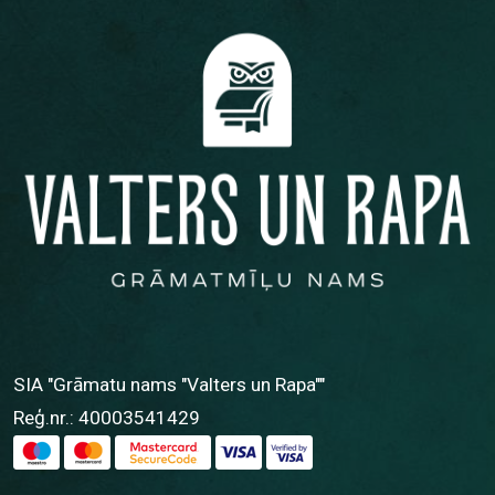
SIA "Grāmatu nams "Valters un Rapa""
Reģ.nr.: 40003541429