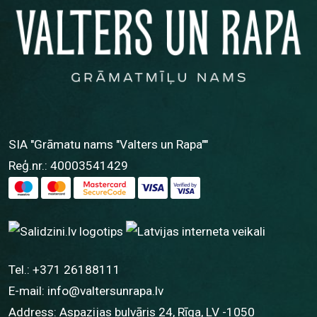
SIA "Grāmatu nams "Valters un Rapa""
Reģ.nr.: 40003541429
Tel.:
+371 26188111
E-mail:
info@valtersunrapa.lv
Address: Aspazijas bulvāris 24, Rīga, LV -1050