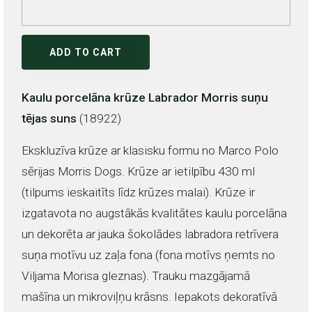
ADD TO CART
Kaulu porcelāna krūze Labrador Morris suņu
tējas suns
(18922)
Ekskluzīva krūze ar klasisku formu no Marco Polo
sērijas Morris Dogs. Krūze ar ietilpību 430 ml
(tilpums ieskaitīts līdz krūzes malai). Krūze ir
izgatavota no augstākās kvalitātes kaulu porcelāna
un dekorēta ar jauka šokolādes labradora retrīvera
suņa motīvu uz zaļa fona (fona motīvs ņemts no
Viljama Morisa gleznas). Trauku mazgājamā
mašīna un mikroviļņu krāsns. Iepakots dekoratīvā