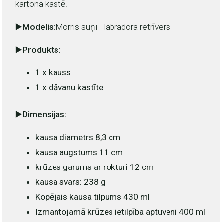
kartona kastē.
▶️Modelis:
Morris suņi - labradora retrīvers
▶️Produkts:
1 x kauss
1 x dāvanu kastīte
▶️Dimensijas:
kausa diametrs 8,3 cm
kausa augstums 11 cm
krūzes garums ar rokturi 12 cm
kausa svars: 238 g
Kopējais kausa tilpums 430 ml
Izmantojamā krūzes ietilpība aptuveni 400 ml