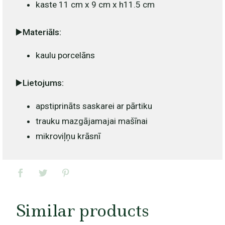
kaste 11 cm x 9 cm x h11.5 cm
▶️Materiāls:
kaulu porcelāns
▶️Lietojums:
apstiprināts saskarei ar pārtiku
trauku mazgājamajai mašīnai
mikroviļņu krāsnī
Similar products