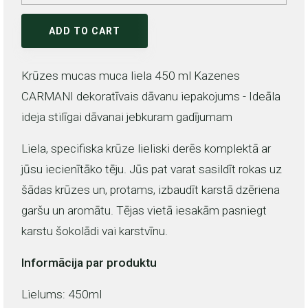
ADD TO CART
Krūzes mucas muca liela 450 ml Kazenes
CARMANI dekoratīvais dāvanu iepakojums - Ideāla
ideja stilīgai dāvanai jebkuram gadījumam
Liela, specifiska krūze lieliski derēs komplektā ar
jūsu iecienītāko tēju. Jūs pat varat sasildīt rokas uz
šādas krūzes un, protams, izbaudīt karstā dzēriena
garšu un aromātu. Tējas vietā iesakām pasniegt
karstu šokolādi vai karstvīnu.
Informācija par produktu
Lielums: 450ml