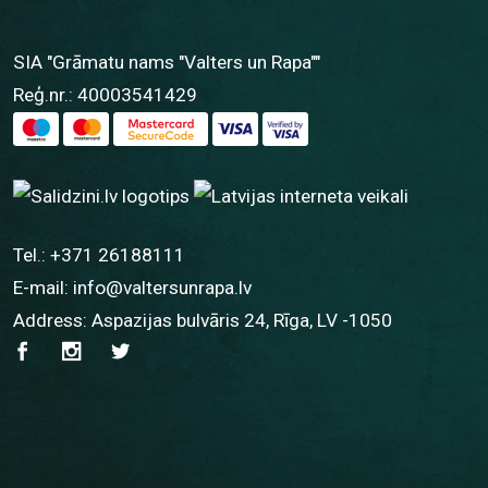
SIA "Grāmatu nams "Valters un Rapa""
Reģ.nr.: 40003541429
Tel.:
+371 26188111
E-mail:
info@valtersunrapa.lv
Address: Aspazijas bulvāris 24, Rīga, LV -1050