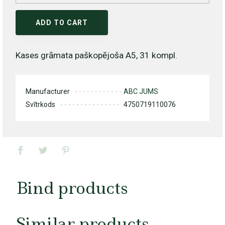
ADD TO CART
Kases grāmata paškopējoša A5, 31 kompl.
Manufacturer
ABC JUMS
Svītrkods
4750719110076
Bind products
Similar products