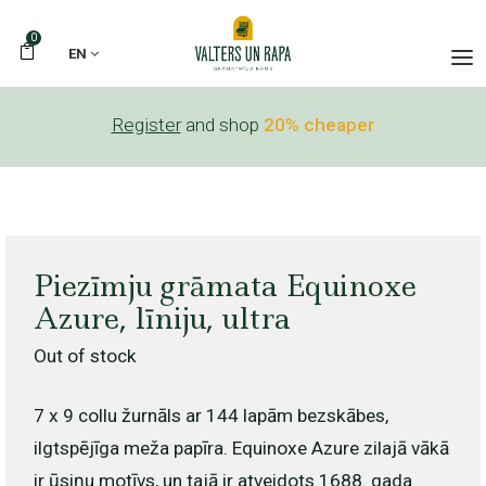
0
EN
Register
and shop
20% cheaper
Piezīmju grāmata Equinoxe
Azure, līniju, ultra
Out of stock
7 x 9 collu žurnāls ar 144 lapām bezskābes,
ilgtspējīga meža papīra. Equinoxe Azure zilajā vākā
ir ūsiņu motīvs, un tajā ir atveidots 1688. gada