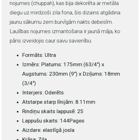
nojumes (chuppah), kas bija dekorēta ar metāla
diegu uz mirdzoši zila fona, šis dizains atgādina
jaunu sākumu zem burvīgām nakts debesīm.
Laulības nojumes izmantošana ir jaunā māja, ko
pāris izveidojis caur savu savienību.
Formāts:
Ultra
Izmērs:
Platums: 175mm (63/4") x
Augstums: 230mm (9") x Dziļums: 18mm
(3/4")
Interjers:
Oderēts
Atstarpe starp līnijām:
8.11mm
Rindiņu skaits lappusē:
25
Lappušu skaits:
144Pages
Aizdare:
elastīgā josla
Krāsa:
Zila