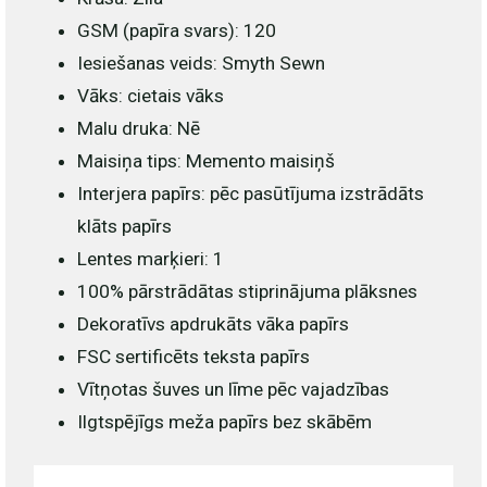
GSM (papīra svars):
120
Iesiešanas veids:
Smyth Sewn
Vāks:
cietais vāks
Malu druka:
Nē
Maisiņa tips:
Memento maisiņš
Interjera papīrs:
pēc pasūtījuma izstrādāts
klāts papīrs
Lentes marķieri:
1
100% pārstrādātas stiprinājuma plāksnes
Dekoratīvs apdrukāts vāka papīrs
FSC sertificēts teksta papīrs
Vītņotas šuves un līme pēc vajadzības
Ilgtspējīgs meža papīrs bez skābēm