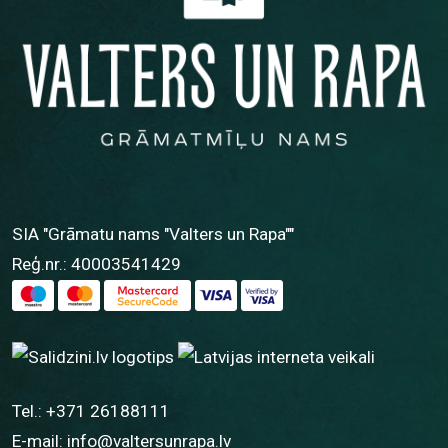
SIA "Grāmatu nams "Valters un Rapa""
Reģ.nr.: 40003541429
Tel.:
+371 26188111
E-mail:
info@valtersunrapa.lv