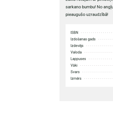
sarkano bumbu! No angļu v
pieaugušo uzraudzībā!
ISBN
Izdošanas gads
Izdevējs
Valoda
Lappuses
Vāki
Svars
Izmērs