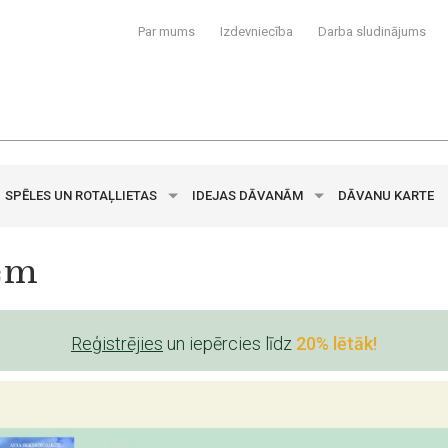
Par mums
Izdevniecība
Darba sludinājums
SPĒLES UN ROTAĻLIETAS
IDEJAS DĀVANĀM
DĀVANU KARTE
em
Reģistrējies
un iepērcies līdz
20% lētāk!