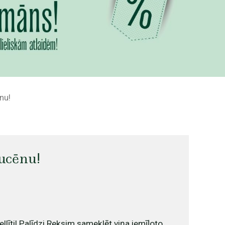
nu!
kucēnu!
ellīti! Palīdzi Reksim sameklēt viņa iemīļoto