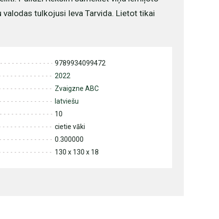
alodas tulkojusi Ieva Tarvida. Lietot tikai
9789934099472
2022
Zvaigzne ABC
latviešu
10
cietie vāki
0.300000
130 x 130 x 18