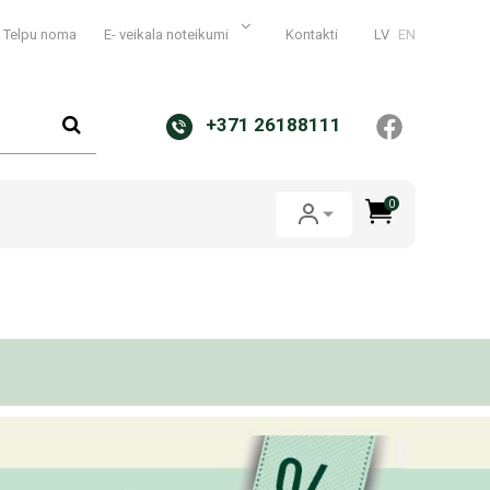
Telpu noma
E- veikala noteikumi
Kontakti
LV
EN
+371 26188111
0