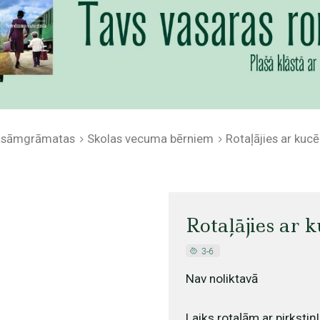
lasāmgrāmatas
Skolas vecuma bērniem
Rotaļājies ar kucē
Rotaļājies ar 
Nav noliktavā
Laiks rotaļām ar pirkstiņl