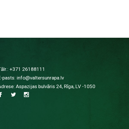
ālr.:
+371 26188111
E-pasts:
info@valtersunrapa.lv
Adrese: Aspazijas bulvāris 24, Rīga, LV -1050