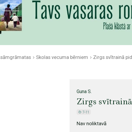
lasāmgrāmatas
Skolas vecuma bērniem
Zirgs svītrainā p
Guna S.
Zirgs svītrain
Nav noliktavā