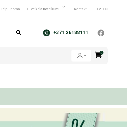
Telpu noma
E- veikala noteikumi
Kontakti
LV
EN
+371 26188111
0