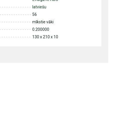
latviešu
56
mīkstie vāki
0.200000
130 x 210 x 10