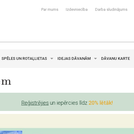
Par mums
Izdevniecība
Darba sludinājums
SPĒLES UN ROTAĻLIETAS
IDEJAS DĀVANĀM
DĀVANU KARTE
em
Reģistrējies
un iepērcies līdz
20% lētāk!