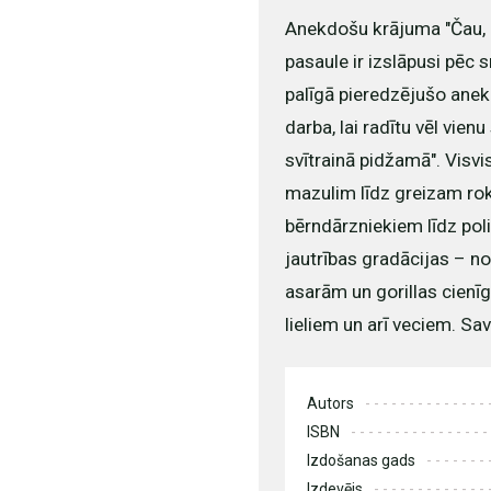
Anekdošu krājuma "Čau, k
pasaule ir izslāpusi pēc 
palīgā pieredzējušo anek
darba, lai radītu vēl vien
svītrainā pidžamā". Visv
mazulim līdz greizam rok
bērndārzniekiem līdz poli
jautrības gradācijas – no
asarām un gorillas cienī
lieliem un arī veciem. Sa
Autors
ISBN
Izdošanas gads
Izdevējs