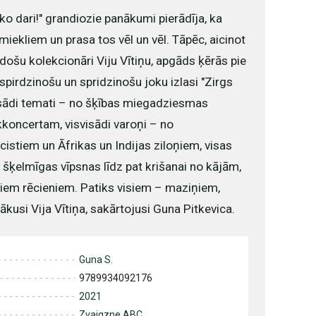
o dari!" grandiozie panākumi pierādīja, ka
smiekliem un prasa tos vēl un vēl. Tāpēc, aicinot
došu kolekcionāri Viju Vītiņu, apgāds ķērās pie
u spirdzinošu un spridzinošu joku izlasi "Zirgs
isādi temati – no šķības miegadziesmas
koncertam, visvisādi varoņi – no
cistiem un Āfrikas un Indijas ziloņiem, visas
 šķelmīgas vīpsnas līdz pat krišanai no kājām,
giem rēcieniem. Patiks visiem – maziņiem,
vākusi Vija Vītiņa, sakārtojusi Guna Pitkevica.
Guna S.
9789934092176
2021
Zvaigzne ABC