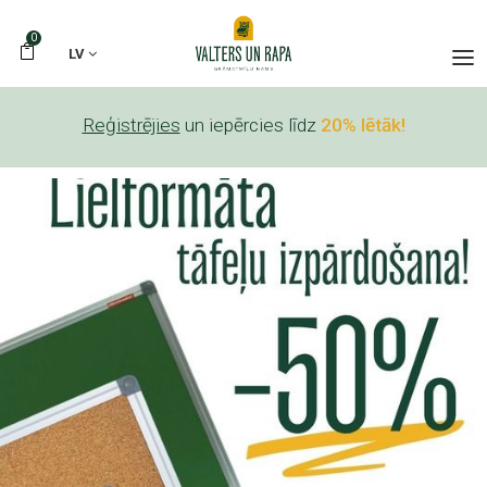
0
LV
Reģistrējies
un iepērcies līdz
20% lētāk!