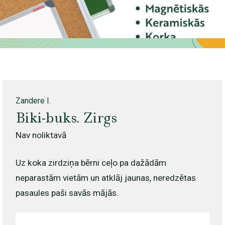
Zandere I.
Biki-buks. Zirgs
Nav noliktavā
Uz koka zirdziņa bērni ceļo pa dažādām
neparastām vietām un atklāj jaunas, neredzētas
pasaules paši savās mājās.