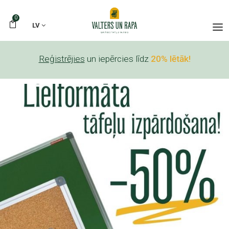
0
LV
Reģistrējies
un iepērcies līdz
20% lētāk!