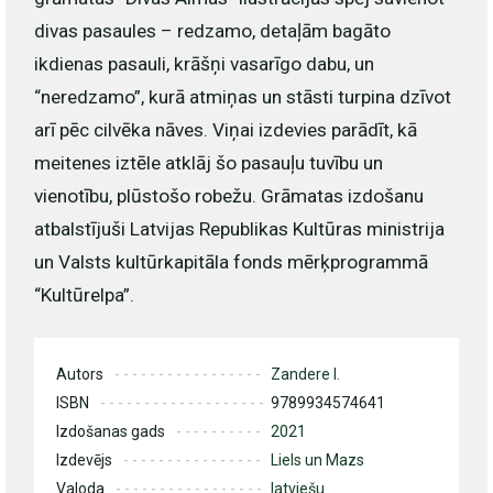
divas pasaules – redzamo, detaļām bagāto
ikdienas pasauli, krāšņi vasarīgo dabu, un
“neredzamo”, kurā atmiņas un stāsti turpina dzīvot
arī pēc cilvēka nāves. Viņai izdevies parādīt, kā
meitenes iztēle atklāj šo pasauļu tuvību un
vienotību, plūstošo robežu. Grāmatas izdošanu
atbalstījuši Latvijas Republikas Kultūras ministrija
un Valsts kultūrkapitāla fonds mērķprogrammā
“Kultūrelpa”.
Autors
Zandere I.
ISBN
9789934574641
Izdošanas gads
2021
Izdevējs
Liels un Mazs
Valoda
latviešu