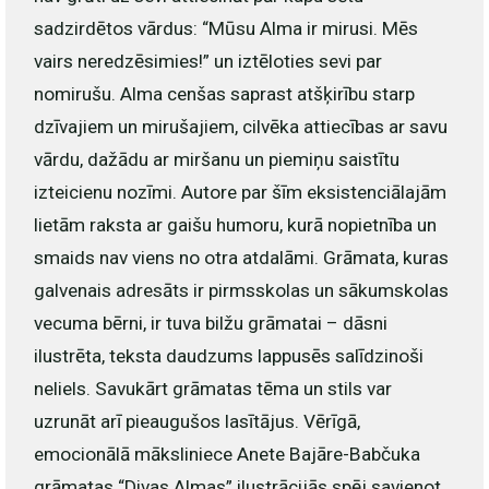
sadzirdētos vārdus: “Mūsu Alma ir mirusi. Mēs
vairs neredzēsimies!” un iztēloties sevi par
nomirušu. Alma cenšas saprast atšķirību starp
dzīvajiem un mirušajiem, cilvēka attiecības ar savu
vārdu, dažādu ar miršanu un piemiņu saistītu
izteicienu nozīmi. Autore par šīm eksistenciālajām
lietām raksta ar gaišu humoru, kurā nopietnība un
smaids nav viens no otra atdalāmi. Grāmata, kuras
galvenais adresāts ir pirmsskolas un sākumskolas
vecuma bērni, ir tuva bilžu grāmatai – dāsni
ilustrēta, teksta daudzums lappusēs salīdzinoši
neliels. Savukārt grāmatas tēma un stils var
uzrunāt arī pieaugušos lasītājus. Vērīgā,
emocionālā māksliniece Anete Bajāre-Babčuka
grāmatas “Divas Almas” ilustrācijās spēj savienot