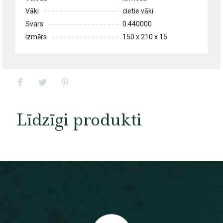
Vāki
cietie vāki
Svars
0.440000
Izmērs
150 x 210 x 15
Līdzīgi produkti