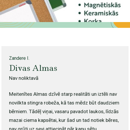
Zandere I.
Divas Almas
Nav noliktavā
Meitenītes Almas dzīvē starp realitāti un iztēli nav
novilkta stingra robeža, kā tas mēdz būt daudziem
bērniem. Tādēļ viņai, vasaru pavadot laukos, līdzās
mazai ciema kapsētai, kur šad un tad notiek bēres,
nav grūti uz sevi attiecināt pār kapu sētu