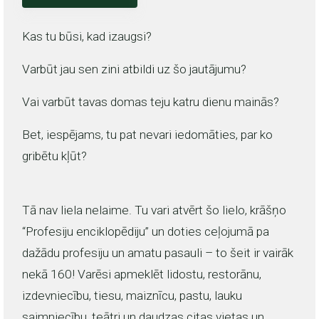
Kas tu būsi, kad izaugsi?
Varbūt jau sen zini atbildi uz šo jautājumu?
Vai varbūt tavas domas teju katru dienu mainās?
Bet, iespējams, tu pat nevari iedomāties, par ko
gribētu kļūt?
Tā nav liela nelaime. Tu vari atvērt šo lielo, krāšņo
“Profesiju enciklopēdiju” un doties ceļojumā pa
dažādu profesiju un amatu pasauli – to šeit ir vairāk
nekā 160! Varēsi apmeklēt lidostu, restorānu,
izdevniecību, tiesu, maiznīcu, pastu, lauku
saimniecību, teātri un daudzas citas vietas un