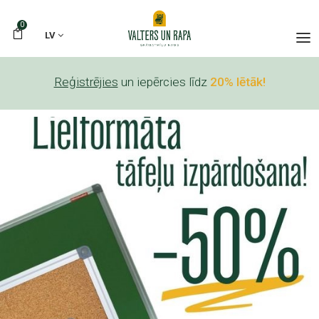
0
LV
Reģistrējies
un iepērcies līdz
20% lētāk!