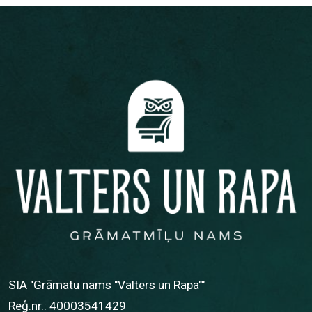
SIA "Grāmatu nams "Valters un Rapa""
Reģ.nr.: 40003541429