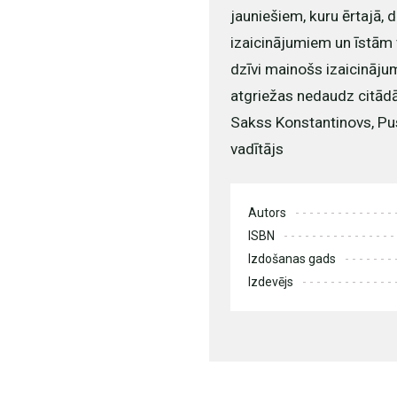
jauniešiem, kuru ērtajā, 
izaicinājumiem un īstām 
dzīvi mainošs izaicinājum
atgriežas nedaudz citādā
Sakss Konstantinovs, Pus
vadītājs
Autors
ISBN
Izdošanas gads
Izdevējs