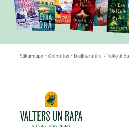
Sākumlapa
Grāmatas
Daiļliteratūra
Tulkotā dai