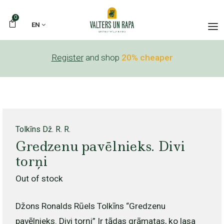
0
EN
Register
and shop
20% cheaper
Tolkīns Dž. R. R.
Gredzenu pavēlnieks. Divi
torņi
Out of stock
Džons Ronalds Rūels Tolkīns “Gredzenu
pavēlnieks. Divi torņi” Ir tādas grāmatas, ko lasa