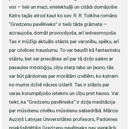
visi — lieli un mazi, intelektuāļi un citādi domājošie.
Katrs tajās atrod kaut ko sev. R. R. Tolkīna romāns
“Gredzenu pavēlnieks” ir tieši tāda grāmata —
aizraujoša, domāt provocējoša, arī iedvesmo­joša.
Tas ir mūžīgi aktuāls stāsts par varonību, spēku, arī
par cilvēces trauslumu. To var baudīt kā fantastisku
stāstu, bet var priecāties arī par tā dziļo saikni ar
pasaules mitoloģiju, cīņu starp labo un ļauno, tās
var būt pārdomas par morālām izvēlēm, ko katram
no mums dzīvē nācies izdarīt. Tas ir stāsts par
varas ­korumpējošo ietekmi un cīņu pret haosu. Var
teikt, ka “Gredzenu pavēlnieks” ir dziļa meditācija
par mūsdienu cilvēku mūsdienu sabiedrībā. Mārcis
Auziņš Latvijas Universitātes profesors, Padomes
priekšsēdētājs Gredzenu pavēlnieks nav vienkārši