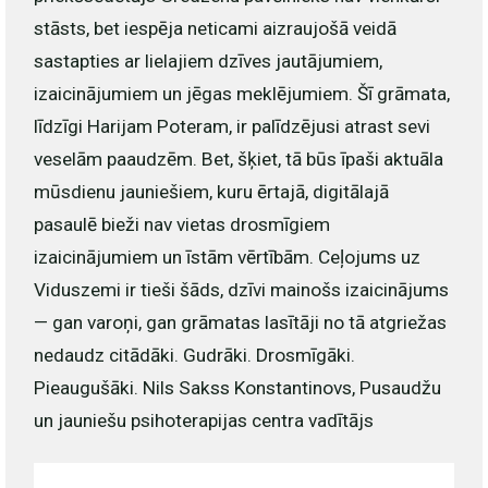
stāsts, bet iespēja neticami aizraujošā veidā
sastapties ar lielajiem dzīves jautājumiem,
izaicinājumiem un jēgas meklējumiem. Šī grāmata,
līdzīgi Harijam Poteram, ir palīdzējusi atrast sevi
veselām paaudzēm. Bet, šķiet, tā būs īpaši aktuāla
mūsdienu jauniešiem, kuru ērtajā, digitālajā
pasaulē bieži nav vietas drosmīgiem
izaicinājumiem un īstām vērtībām. Ceļojums uz
Viduszemi ir tieši šāds, dzīvi mainošs izaicinājums
— gan varoņi, gan grāmatas lasītāji no tā atgriežas
nedaudz citādāki. Gudrāki. Drosmīgāki.
Pieaugušāki. Nils Sakss Konstantinovs, Pusaudžu
un jauniešu psihoterapijas centra vadītājs