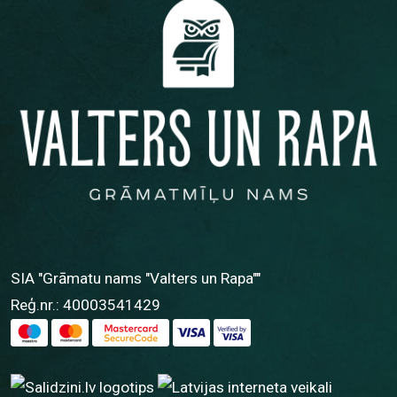
SIA "Grāmatu nams "Valters un Rapa""
Reģ.nr.: 40003541429