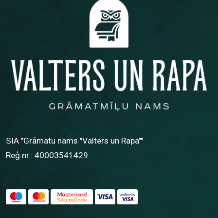
SIA "Grāmatu nams "Valters un Rapa""
Reģ.nr.: 40003541429