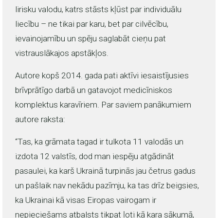
lirisku valodu, katrs stāsts kļūst par individuālu
liecību – ne tikai par karu, bet par cilvēcību,
ievainojamību un spēju saglabāt cieņu pat
vistrauslākajos apstākļos.
Autore kopš 2014. gada pati aktīvi iesaistījusies
brīvprātīgo darbā un gatavojot medicīniskos
komplektus karavīriem. Par saviem panākumiem
autore raksta:
“Tas, ka grāmata tagad ir tulkota 11 valodās un
izdota 12 valstīs, dod man iespēju atgādināt
pasaulei, ka karš Ukrainā turpinās jau četrus gadus
un pašlaik nav nekādu pazīmju, ka tas drīz beigsies,
ka Ukrainai kā visas Eiropas vairogam ir
nepieciešams atbalsts tikpat ļoti kā kara sākumā,