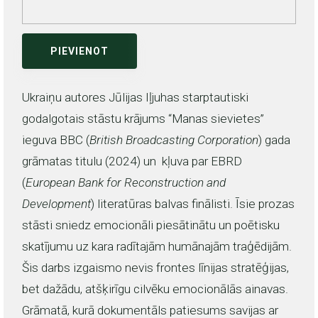
PIEVIENOT
Ukraiņu autores Jūlijas Iļjuhas starptautiski
godalgotais stāstu krājums “Manas sievietes”
ieguva BBC (
British Broadcasting Corporation
) gada
grāmatas titulu (2024) un kļuva par EBRD
(
European Bank for Reconstruction and
Development
) literatūras balvas finālisti. Īsie prozas
stāsti sniedz emocionāli piesātinātu un poētisku
skatījumu uz kara radītajām humānajām traģēdijām.
Šis darbs izgaismo nevis frontes līnijas stratēģijas,
bet dažādu, atšķirīgu cilvēku emocionālās ainavas.
Grāmatā, kurā dokumentāls patiesums savijas ar