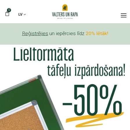
0
LV
Reģistrējies
un iepērcies līdz
20% lētāk!