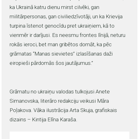
ka Ukrainā katru dienu mirst cilvēki, gan
militārpersonas, gan civiliedzīvotāji, un ka Krievija
turpina īstenot genocīdu pret ukraiņiem, kā to
vienmēr ir darījusi. Es neesmu frontes līnijā, neturu
rokās ieroci, bet man gribētos domāt, ka pēc
grāmatas “Manas sievietes” izlasīšanas daži
eiropieši pārdomās šos jautājumus.”
Grāmatu no ukraiņu valodas tulkojusi Anete
Simanovska, literāro redakciju veikusi Māra
Poļakova. Vāka ilustrācija Arta Skuja, grafiskais
dizains – Kintija Elīna Karaša.