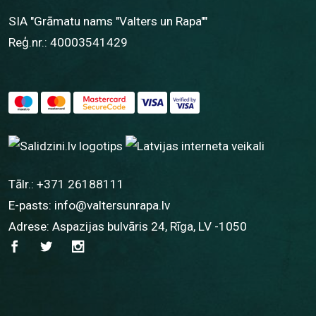
SIA "Grāmatu nams "Valters un Rapa""
Reģ.nr.: 40003541429
Tālr.:
+371 26188111
E-pasts:
info@valtersunrapa.lv
Adrese: Aspazijas bulvāris 24, Rīga, LV -1050