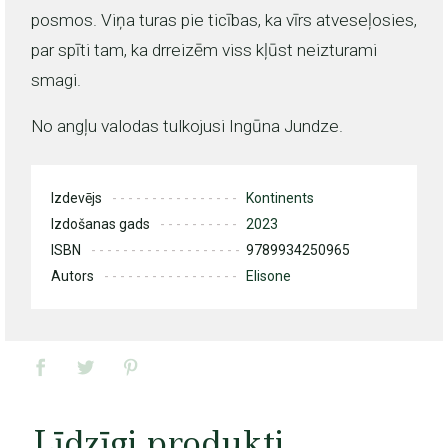
posmos. Viņa turas pie ticības, ka vīrs atveseļosies,
par spīti tam, ka drreizēm viss kļūst neizturami
smagi.
No angļu valodas tulkojusi Ingūna Jundze.
Izdevējs
Kontinents
Izdošanas gads
2023
ISBN
9789934250965
Autors
Elisone
Līdzīgi produkti