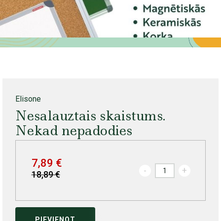
Elisone
Nesalauztais skaistums.
Nekad nepadodies
7,89 €
-
+
18,89 €
PIEVIENOT