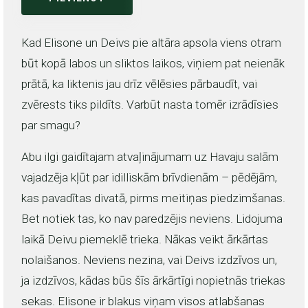
Kad Elisone un Deivs pie altāra apsola viens otram
būt kopā labos un sliktos laikos, viņiem pat neienāk
prātā, ka liktenis jau drīz vēlēsies pārbaudīt, vai
zvērests tiks pildīts. Varbūt nasta tomēr izrādīsies
par smagu?
Abu ilgi gaidītajam atvaļinājumam uz Havaju salām
vajadzēja kļūt par idilliskām brīvdienām – pēdējām,
kas pavadītas divatā, pirms meitiņas piedzimšanas.
Bet notiek tas, ko nav paredzējis neviens. Lidojuma
laikā Deivu piemeklē trieka. Nākas veikt ārkārtas
nolaišanos. Neviens nezina, vai Deivs izdzīvos un,
ja izdzīvos, kādas būs šīs ārkārtīgi nopietnās triekas
sekas. Elisone ir blakus viņam visos atlabšanas