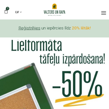
0
LV
Reģistrējies
un iepērcies līdz
20% lētāk!