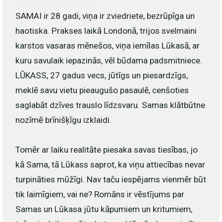
SAMAI ir 28 gadi, viņa ir zviedriete, bezrūpīga un
haotiska. Prakses laikā Londonā, trijos svelmaini
karstos vasaras mēnešos, viņa iemīlas Lūkasā, ar
kuru savulaik iepazinās, vēl būdama padsmitniece.
LŪKASS, 27 gadus vecs, jūtīgs un piesardzīgs,
meklē savu vietu pieaugušo pasaulē, cenšoties
saglabāt dzīves trauslo līdzsvaru. Samas klātbūtne
nozīmē brīnišķīgu izklaidi.
Tomēr ar laiku realitāte piesaka savas tiesības, jo
kā Sama, tā Lūkass saprot, ka viņu attiecības nevar
turpināties mūžīgi. Nav taču iespējams vienmēr būt
tik laimīgiem, vai ne? Romāns ir vēstījums par
Samas un Lūkasa jūtu kāpumiem un kritumiem,