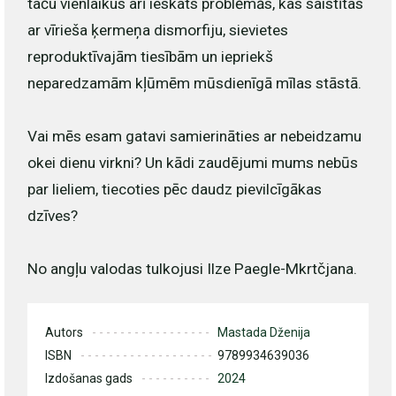
taču vienlaikus arī ieskats problēmās, kas saistītas
ar vīrieša ķermeņa dismorfiju, sievietes
reproduktīvajām tiesībām un iepriekš
neparedzamām kļūmēm mūsdienīgā mīlas stāstā.
Vai mēs esam gatavi samierināties ar nebeidzamu
okei dienu virkni? Un kādi zaudējumi mums nebūs
par lieliem, tiecoties pēc daudz pievilcīgākas
dzīves?
No angļu valodas tulkojusi Ilze Paegle-Mkrtčjana.
Autors
Mastada Dženija
ISBN
9789934639036
Izdošanas gads
2024