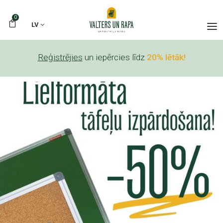
0
LV
Reģistrējies
un iepērcies līdz
20% lētāk!