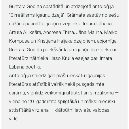
Guntara Godiņa sastādītā un atdzejotā antoloģija
“Sirreālisms igauņu dzejā”. Grāmata sastāv no sešu
dažādu paaudžu igauņu dzejnieku Ilmara Lābana,
Artura Alliksāra, Andresa Ehina, Jāna Malina, Marko
Kompusa un Kristjana Haljaka dzejoļiem, apjomīga
Guntara Godiņa priekšvārda un igauņu dzejnieka un
literatūrzinātnieka Haso Krulla esejas par Ilmara
Lābana poētiku.
Antoloģija sniedz gan plašu ieskatu Igaunijas
literatūras attīstībā vairāk nekā pusgadsimta
garumā, vienlīdz veiksmīgi attīstot arī sirreālisma —
viena no 20. gadsimta spilgtākā un mākslinieciski
attīstītākā virziena — klātbūtni latviešu valodas
vidē.