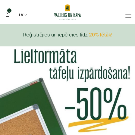
0
LV
Reģistrējies
un iepērcies līdz
20% lētāk!