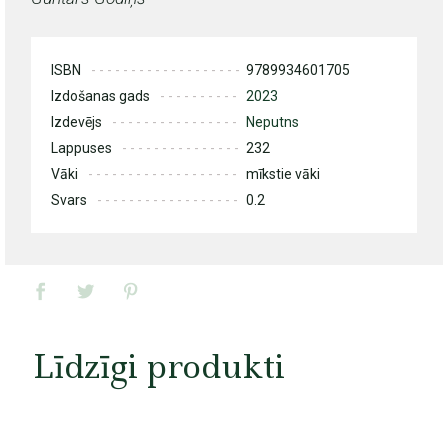
ISBN
9789934601705
Izdošanas gads
2023
Izdevējs
Neputns
Lappuses
232
Vāki
mīkstie vāki
Svars
0.2
Līdzīgi produkti