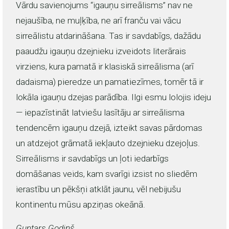
Vārdu savienojums “igauņu sirreālisms” nav ne
nejaušība, ne muļķība, ne arī franču vai vācu
sirreālistu atdarināšana. Tas ir savdabīgs, dažādu
paaudžu igauņu dzejnieku izveidots literārais
virziens, kura pamatā ir klasiskā sirreālisma (arī
dadaisma) pieredze un pamatiezīmes, tomēr tā ir
lokāla igauņu dzejas parādība. Ilgi esmu lolojis ideju
— iepazīstināt latviešu lasītāju ar sirreālisma
tendencēm igauņu dzejā, izteikt savas pārdomas
un atdzejot grāmatā iekļauto dzejnieku dzejoļus.
Sirreālisms ir savdabīgs un ļoti iedarbīgs
domāšanas veids, kam svarīgi izsist no sliedēm
ierastību un pēkšņi atklāt jaunu, vēl nebijušu
kontinentu mūsu apziņas okeānā.
Guntars Godiņš