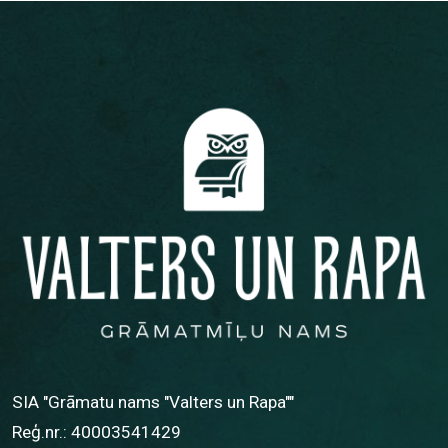
SIA "Grāmatu nams "Valters un Rapa""
Reģ.nr.: 40003541429