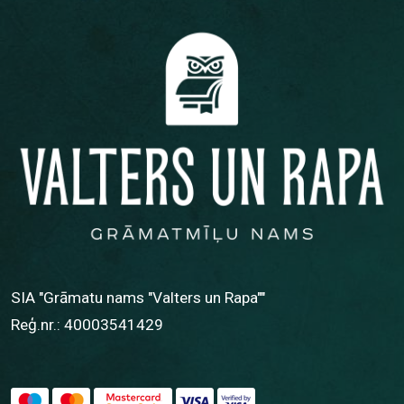
SIA "Grāmatu nams "Valters un Rapa""
Reģ.nr.: 40003541429