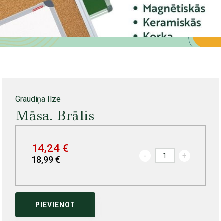
Graudiņa Ilze
Māsa. Brālis
14,24 €
-
+
18,99 €
PIEVIENOT