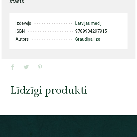
stāsts.
Izdevējs
Latvijas mediji
ISBN
9789934297915
Autors
Graudiņa Ilze
Līdzīgi produkti