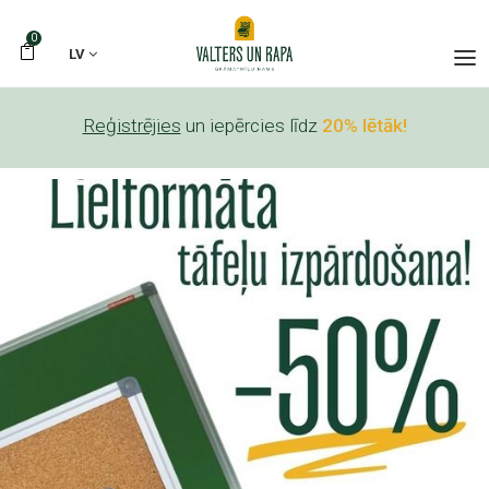
0
LV
Reģistrējies
un iepērcies līdz
20% lētāk!