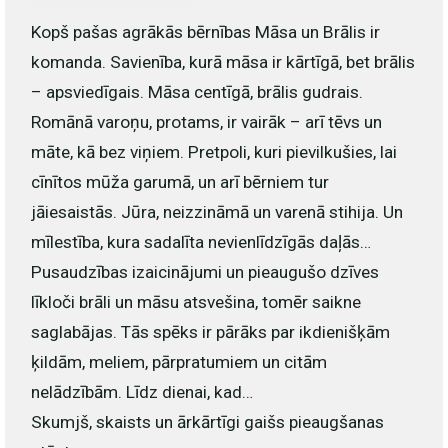
Kopš pašas agrākās bērnības Māsa un Brālis ir
komanda. Savienība, kurā māsa ir kārtīgā, bet brālis
– apsviedīgais. Māsa centīgā, brālis gudrais.
Romānā varoņu, protams, ir vairāk – arī tēvs un
māte, kā bez viņiem. Pretpoli, kuri pievilkušies, lai
cīnītos mūža garumā, un arī bērniem tur
jāiesaistās. Jūra, neizzināmā un varenā stihija. Un
mīlestība, kura sadalīta nevienlīdzīgās daļās…
Pusaudzības izaicinājumi un pieaugušo dzīves
līkloči brāli un māsu atsvešina, tomēr saikne
saglabājas. Tās spēks ir pārāks par ikdienišķām
ķildām, meliem, pārpratumiem un citām
nelādzībām. Līdz dienai, kad…
Skumjš, skaists un ārkārtīgi gaišs pieaugšanas