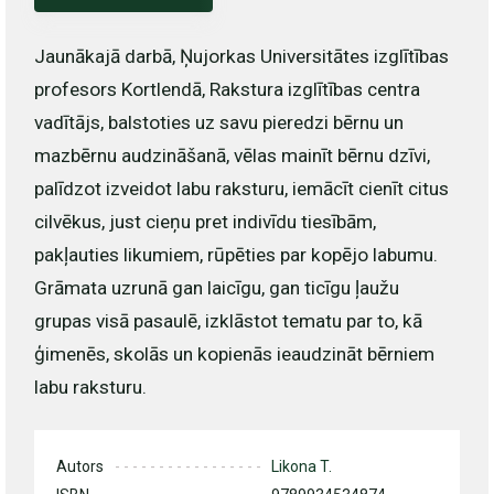
Jaunākajā darbā, Ņujorkas Universitātes izglītības
profesors Kortlendā, Rakstura izglītības centra
vadītājs, balstoties uz savu pieredzi bērnu un
mazbērnu audzināšanā, vēlas mainīt bērnu dzīvi,
palīdzot izveidot labu raksturu, iemācīt cienīt citus
cilvēkus, just cieņu pret indivīdu tiesībām,
pakļauties likumiem, rūpēties par kopējo labumu.
Grāmata uzrunā gan laicīgu, gan ticīgu ļaužu
grupas visā pasaulē, izklāstot tematu par to, kā
ģimenēs, skolās un kopienās ieaudzināt bērniem
labu raksturu.
Autors
Likona T.