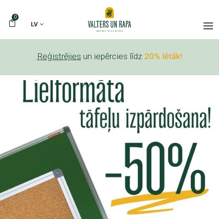
0
LV
Reģistrējies
un iepērcies līdz
20% lētāk!