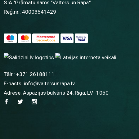
SIA "Grāmatu nams "Valters un Rapa""
Reģ.nr.: 40003541429
Tālr.:
+371 26188111
E-pasts:
info@valtersunrapa.lv
Adrese: Aspazijas bulvāris 24, Rīga, LV -1050