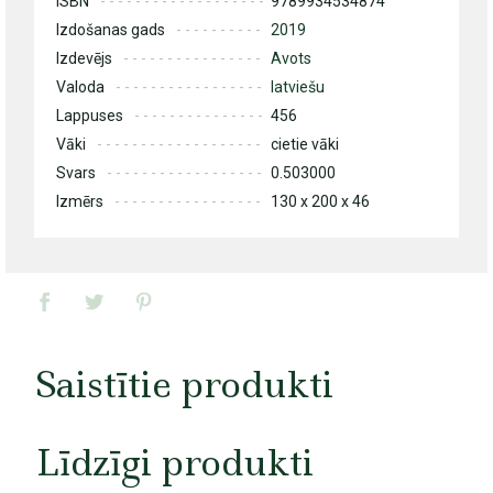
ISBN
9789934534874
Izdošanas gads
2019
Izdevējs
Avots
Valoda
latviešu
Lappuses
456
Vāki
cietie vāki
Svars
0.503000
Izmērs
130 x 200 x 46
Saistītie produkti
Līdzīgi produkti