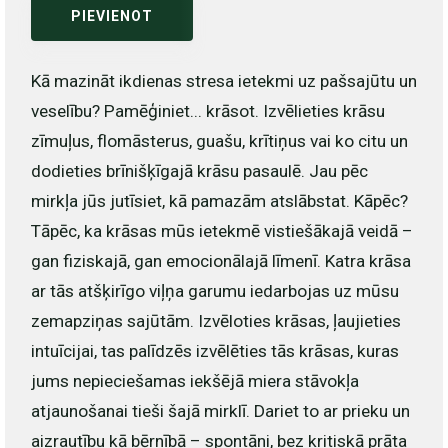
PIEVIENOT
Kā mazināt ikdienas stresa ietekmi uz pašsajūtu un
veselību? Pamēģiniet... krāsot. Izvēlieties krāsu
zīmuļus, flomāsterus, guašu, krītiņus vai ko citu un
dodieties brīnišķīgajā krāsu pasaulē. Jau pēc
mirkļa jūs jutīsiet, kā pamazām atslābstat. Kāpēc?
Tāpēc, ka krāsas mūs ietekmē vistiešākajā veidā –
gan fiziskajā, gan emocionālajā līmenī. Katra krāsa
ar tās atšķirīgo viļņa garumu iedarbojas uz mūsu
zemapziņas sajūtām. Izvēloties krāsas, ļaujieties
intuīcijai, tas palīdzēs izvēlēties tās krāsas, kuras
jums nepieciešamas iekšējā miera stāvokļa
atjaunošanai tieši šajā mirklī. Dariet to ar prieku un
aizrautību kā bērnībā – spontāni, bez kritiskā prāta