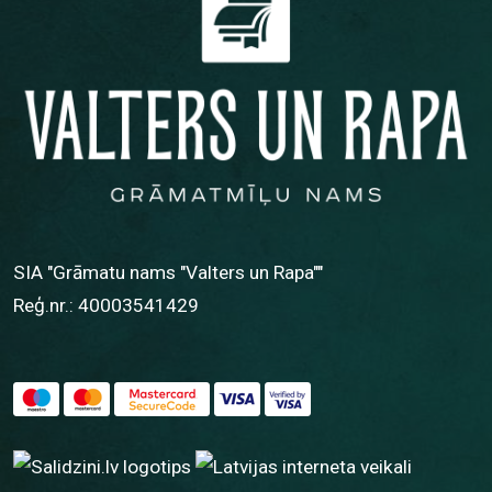
SIA "Grāmatu nams "Valters un Rapa""
Reģ.nr.: 40003541429