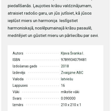
piedalīšanās. Ļaujoties krāsu valdzinājumam,
atraisiet radošo garu, un jūs jutīsiet, kā jūsos
ieplūst miers un harmonija. Ieslīgstiet
harmoniskajā, noslēpumainajā krāsu pasaulē,
meditējiet un gūstiet mieru un pārliecību par sevi.
Autors
Kļava Švanka I.
ISBN
9789934079481
Izdošanas gads
2018
Izdevējs
Zvaigzne ABC
Valoda
latviešu
Lappuses
16
Vāki
mīkstie vāki
Svars
0.090000
Izmērs
210 x 210 x 1