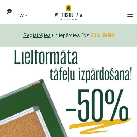
0
LV
Reģistrējies
un iepērcies līdz
20% lētāk!