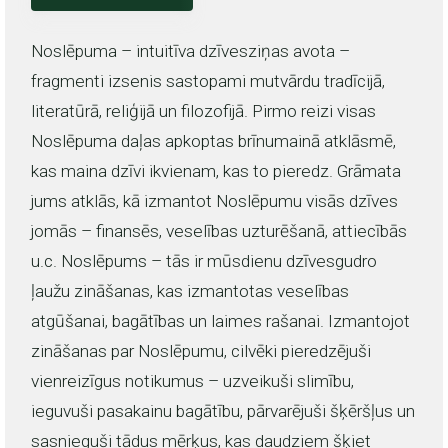
Noslēpuma – intuitīva dzīvesziņas avota –
fragmenti izsenis sastopami mutvārdu tradīcijā,
literatūrā, reliģijā un filozofijā. Pirmo reizi visas
Noslēpuma daļas apkoptas brīnumainā atklāsmē,
kas maina dzīvi ikvienam, kas to pieredz. Grāmata
jums atklās, kā izmantot Noslēpumu visās dzīves
jomās – finansēs, veselības uzturēšanā, attiecībās
u.c. Noslēpums – tās ir mūsdienu dzīvesgudro
ļaužu zināšanas, kas izmantotas veselības
atgūšanai, bagātības un laimes rašanai. Izmantojot
zināšanas par Noslēpumu, cilvēki pieredzējuši
vienreizīgus notikumus – uzveikuši slimību,
ieguvuši pasakainu bagātību, pārvarējuši šķēršļus un
sasnieguši tādus mērķus, kas daudziem šķiet