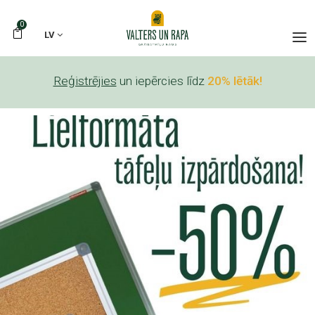
0
LV
Reģistrējies
un iepērcies līdz
20% lētāk!