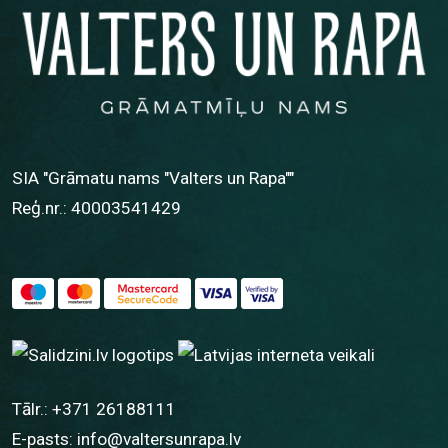
SIA "Grāmatu nams "Valters un Rapa""
Reģ.nr.: 40003541429
Tālr.:
+371 26188111
E-pasts:
info@valtersunrapa.lv