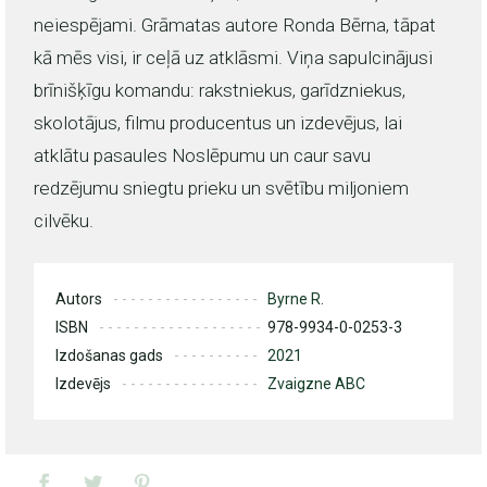
neiespējami. Grāmatas autore Ronda Bērna, tāpat
kā mēs visi, ir ceļā uz atklāsmi. Viņa sapulcinājusi
brīnišķīgu komandu: rakstniekus, garīdzniekus,
skolotājus, filmu producentus un izdevējus, lai
atklātu pasaules Noslēpumu un caur savu
redzējumu sniegtu prieku un svētību miljoniem
cilvēku.
Autors
Byrne R.
ISBN
978-9934-0-0253-3
Izdošanas gads
2021
Izdevējs
Zvaigzne ABC