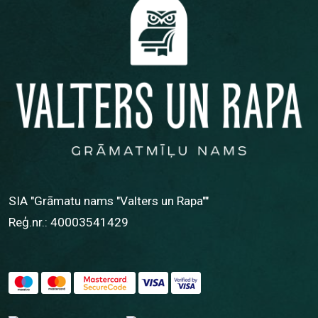
SIA "Grāmatu nams "Valters un Rapa""
Reģ.nr.: 40003541429