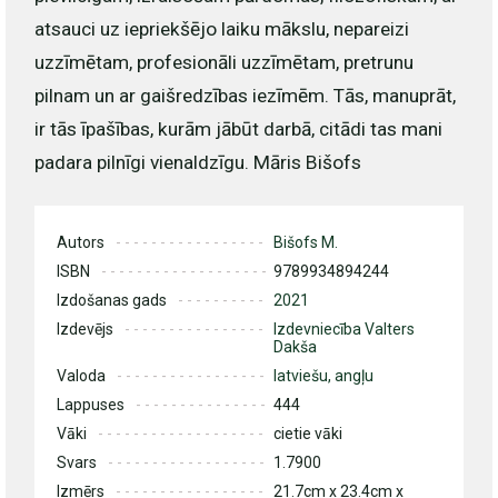
atsauci uz iepriekšējo laiku mākslu, nepareizi
uzzīmētam, profesionāli uzzīmētam, pretrunu
pilnam un ar gaišredzības iezīmēm. Tās, manuprāt,
ir tās īpašības, kurām jābūt darbā, citādi tas mani
padara pilnīgi vienaldzīgu. Māris Bišofs
Autors
Bišofs M.
ISBN
9789934894244
Izdošanas gads
2021
Izdevējs
Izdevniecība Valters
Dakša
Valoda
latviešu, angļu
Lappuses
444
Vāki
cietie vāki
Svars
1.7900
Izmērs
21.7cm x 23.4cm x