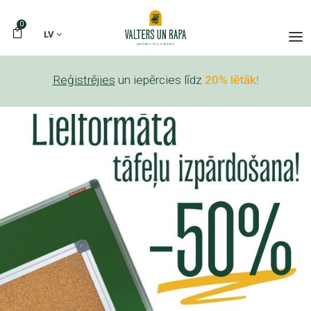
0
LV
Reģistrējies
un iepērcies līdz
20% lētāk!