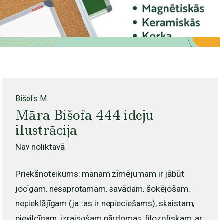
Bišofs M.
Māra Bišofa 444 ideju
ilustrācija
Nav noliktavā
Priekšnoteikums: manam zīmējumam ir jābūt
jocīgam, nesaprotamam, savādam, šokējošam,
nepieklājīgam (ja tas ir nepieciešams), skaistam,
pievilcīgam, izraisošam pārdomas, filozofiskam, ar