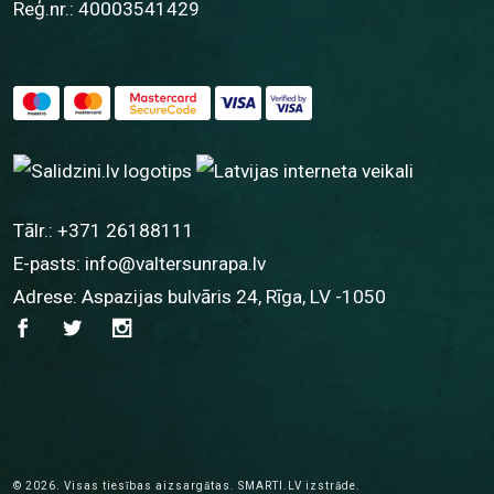
Reģ.nr.: 40003541429
Tālr.:
+371 26188111
E-pasts:
info@valtersunrapa.lv
Adrese: Aspazijas bulvāris 24, Rīga, LV -1050
© 2026.
Visas tiesības aizsargātas.
SMARTI.LV
izstrāde.