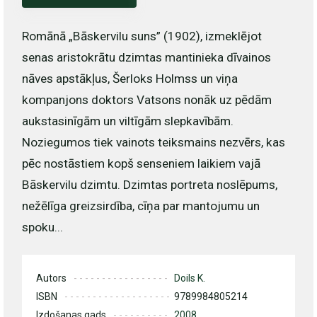
Romānā „Bāskervilu suns” (1902), izmeklējot
senas aristokrātu dzimtas mantinieka dīvainos
nāves apstākļus, Šerloks Holmss un viņa
kompanjons doktors Vatsons nonāk uz pēdām
aukstasinīgām un viltīgām slepkavībām.
Noziegumos tiek vainots teiksmains nezvērs, kas
pēc nostāstiem kopš senseniem laikiem vajā
Bāskervilu dzimtu. Dzimtas portreta noslēpums,
nežēlīga greizsirdība, cīņa par mantojumu un
spoku...
Autors
Doils K.
ISBN
9789984805214
Izdošanas gads
2008