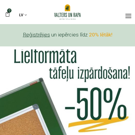
0
LV
Reģistrējies
un iepērcies līdz
20% lētāk!