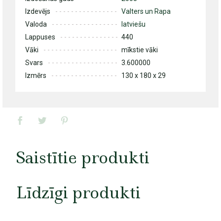
Izdevējs
Valters un Rapa
Valoda
latviešu
Lappuses
440
Vāki
mīkstie vāki
Svars
3.600000
Izmērs
130 x 180 x 29
Saistītie produkti
Līdzīgi produkti