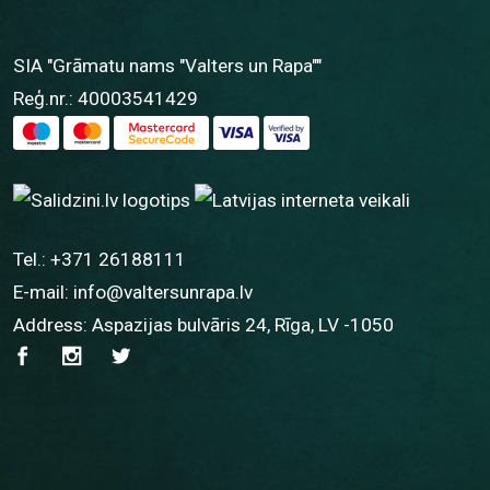
SIA "Grāmatu nams "Valters un Rapa""
Reģ.nr.: 40003541429
Tel.:
+371 26188111
E-mail:
info@valtersunrapa.lv
Address: Aspazijas bulvāris 24, Rīga, LV -1050