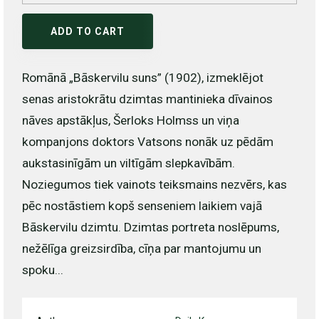
ADD TO CART
Romānā „Bāskervilu suns” (1902), izmeklējot
senas aristokrātu dzimtas mantinieka dīvainos
nāves apstākļus, Šerloks Holmss un viņa
kompanjons doktors Vatsons nonāk uz pēdām
aukstasinīgām un viltīgām slepkavībām.
Noziegumos tiek vainots teiksmains nezvērs, kas
pēc nostāstiem kopš senseniem laikiem vajā
Bāskervilu dzimtu. Dzimtas portreta noslēpums,
nežēlīga greizsirdība, cīņa par mantojumu un
spoku...