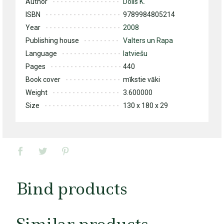
Author
Doils K.
ISBN
9789984805214
Year
2008
Publishing house
Valters un Rapa
Language
latviešu
Pages
440
Book cover
mīkstie vāki
Weight
3.600000
Size
130 x 180 x 29
Bind products