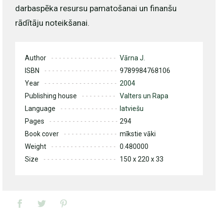
darbaspēka resursu pamatošanai un finanšu
rādītāju noteikšanai.
Author
Vārna J.
ISBN
9789984768106
Year
2004
Publishing house
Valters un Rapa
Language
latviešu
Pages
294
Book cover
mīkstie vāki
Weight
0.480000
Size
150 x 220 x 33