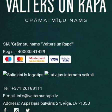
SIA "Grāmatu nams "Valters un Rapa""
Reģ.nr.: 40003541429
Tel.:
+371 26188111
E-mail:
info@valtersunrapa.lv
Address: Aspazijas bulvāris 24, Rīga, LV -1050