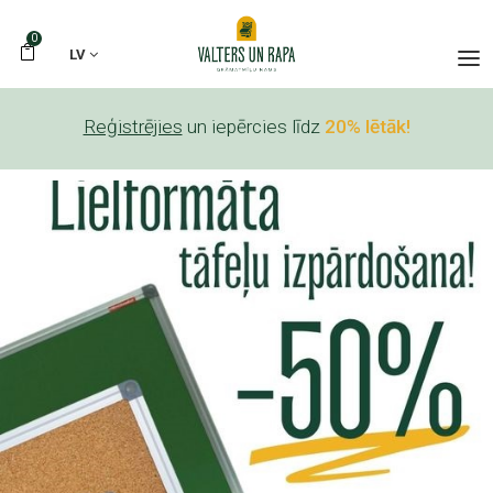
0
LV
Reģistrējies
un iepērcies līdz
20% lētāk!