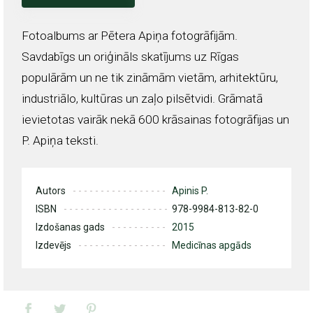
Fotoalbums ar Pētera Apiņa fotogrāfijām.
Savdabīgs un oriģināls skatījums uz Rīgas
populārām un ne tik zināmām vietām, arhitektūru,
industriālo, kultūras un zaļo pilsētvidi. Grāmatā
ievietotas vairāk nekā 600 krāsainas fotogrāfijas un
P. Apiņa teksti.
Autors
Apinis P.
ISBN
978-9984-813-82-0
Izdošanas gads
2015
Izdevējs
Medicīnas apgāds