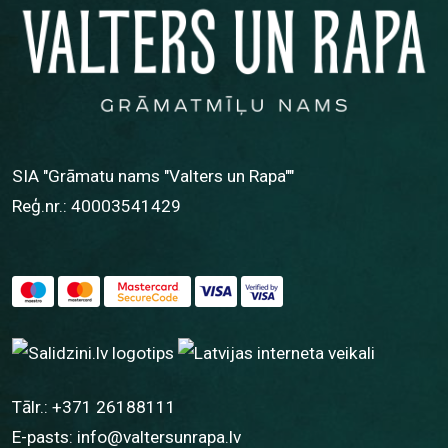
SIA "Grāmatu nams "Valters un Rapa""
Reģ.nr.: 40003541429
Tālr.:
+371 26188111
E-pasts:
info@valtersunrapa.lv