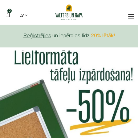
0
LV
Reģistrējies
un iepērcies līdz
20% lētāk!