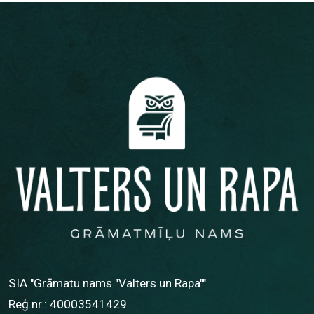
SIA "Grāmatu nams "Valters un Rapa""
Reģ.nr.: 40003541429