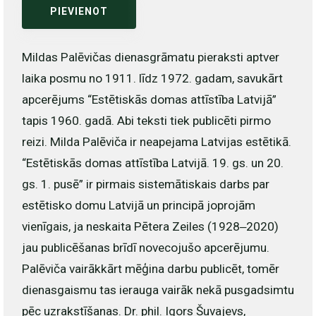
PIEVIENOT
Mildas Palēvičas dienasgrāmatu pieraksti aptver
laika posmu no 1911. līdz 1972. gadam, savukārt
apcerējums “Estētiskās domas attīstība Latvijā”
tapis 1960. gadā. Abi teksti tiek publicēti pirmo
reizi. Milda Palēviča ir neapejama Latvijas estētikā.
“Estētiskās domas attīstība Latvijā. 19. gs. un 20.
gs. 1. pusē” ir pirmais sistemātiskais darbs par
estētisko domu Latvijā un principā joprojām
vienīgais, ja neskaita Pētera Zeiles (1928‒2020)
jau publicēšanas brīdī novecojušo apcerējumu.
Palēviča vairākkārt mēģina darbu publicēt, tomēr
dienasgaismu tas ierauga vairāk nekā pusgadsimtu
pēc uzrakstīšanas. Dr. phil. Igors Šuvajevs,