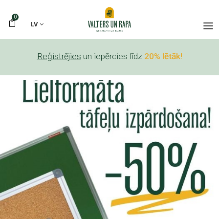
0
LV
Reģistrējies
un iepērcies līdz
20% lētāk!