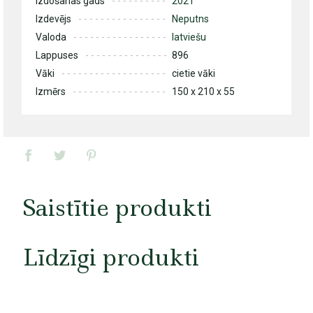
Izdošanas gads
2021
Izdevējs
Neputns
Valoda
latviešu
Lappuses
896
Vāki
cietie vāki
Izmērs
150 x 210 x 55
Saistītie produkti
Līdzīgi produkti