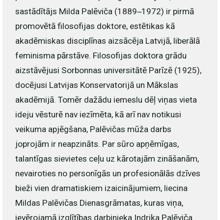
sastādītājs Milda Palēviča (1889‒1972) ir pirmā
promovētā filosofijas doktore, estētikas kā
akadēmiskas disciplīnas aizsācēja Latvijā, liberālā
feminisma pārstāve. Filosofijas doktora grādu
aizstāvējusi Sorbonnas universitātē Parīzē (1925),
docējusi Latvijas Konservatorijā un Mākslas
akadēmijā. Tomēr dažādu iemeslu dēļ viņas vieta
ideju vēsturē nav iezīmēta, kā arī nav notikusi
veikuma apjēgšana, Palēvičas mūža darbs
joprojām ir neapzināts. Par sūro apņēmīgas,
talantīgas sievietes ceļu uz kārotajām zināšanām,
nevairoties no personīgās un profesionālās dzīves
bieži vien dramatiskiem izaicinājumiem, liecina
Mildas Palēvičas Dienasgrāmatas, kuras viņa,
ievērojamā izglītības darbinieka Indriķa Palēviča