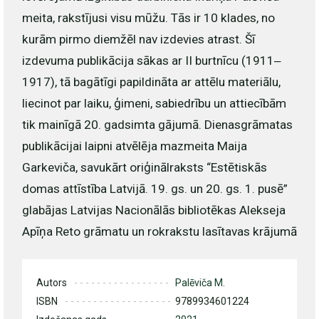
meita, rakstījusi visu mūžu. Tās ir 10 klades, no
kurām pirmo diemžēl nav izdevies atrast. Šī
izdevuma publikācija sākas ar II burtnīcu (1911‒
1917), tā bagātīgi papildināta ar attēlu materiālu,
liecinot par laiku, ģimeni, sabiedrību un attiecībām
tik mainīgā 20. gadsimta gājumā. Dienasgrāmatas
publikācijai laipni atvēlēja mazmeita Maija
Garkeviča, savukārt oriģinālraksts “Estētiskās
domas attīstība Latvijā. 19. gs. un 20. gs. 1. pusē”
glabājas Latvijas Nacionālās bibliotēkas Alekseja
Apīņa Reto grāmatu un rokrakstu lasītavas krājumā
Autors
Palēviča M.
ISBN
9789934601224