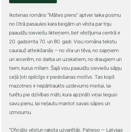
Ikstenas romāns “Mātes piens” aptver laika posmu
no Otrā pasaules kara beigām un vēsta par triju
paaudžu sieviešu likteņiem, bet vēstījuma centrā ir
20. gadsimta 70. un 80. gadi. Visu romāna tekstu
caurauž atteikšanās – no vīra un tēva, no sapņiem
un iecerēm, no darba un uzskatiem, no draugiem un
tiem, kurus mīlam. Šajā visu paaudžu sieviešu sāpju
ceļā ļoti spēcīgs ir piedošanas motīvs. Tas kopš
mazotnes ir nepārtraukts uzdevums meitai, lai
turētu pie dzīvības māti, kura apzināti viņai liegusi
savu pienu, lai neļautu mantot savas sāpes un
izmisumu.
“Oficiālo vēsturi raksta uzvarētāji. Patieso — Latvijas