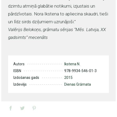
dzimtu atmiņā glabātie notikumi, izjustais un
pārdzīvotais. Nora Ikstena to apliecina skaudri, tieši
un līdz sirds dziļumiem uzrunājoši.”
Valērijs Belokoņs, grāmatu sērijas “Mēs. Latvija, XX
gadsimts” mecenāts
Autors
Ikstena N.
ISBN
978-9934-546-01-3
Izdošanas gads
2015
Izdevējs
Dienas Grāmata