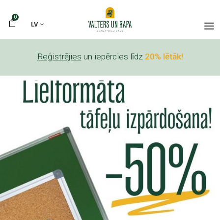
0
LV
Reģistrējies
un iepērcies līdz
20% lētāk!