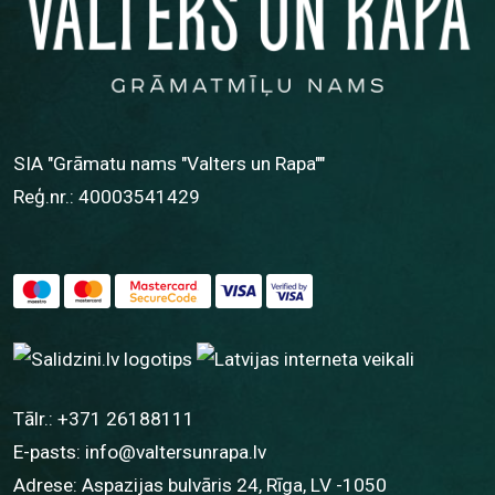
SIA "Grāmatu nams "Valters un Rapa""
Reģ.nr.: 40003541429
Tālr.:
+371 26188111
E-pasts:
info@valtersunrapa.lv
Adrese: Aspazijas bulvāris 24, Rīga, LV -1050