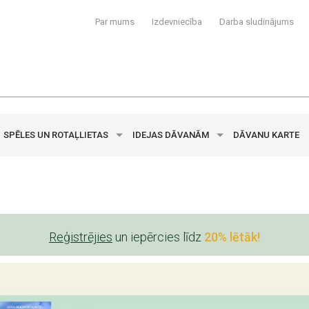
Par mums
Izdevniecība
Darba sludinājums
SPĒLES UN ROTAĻLIETAS
IDEJAS DĀVANĀM
DĀVANU KARTE
Reģistrējies
un iepērcies līdz
20% lētāk!