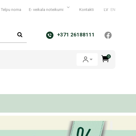
Telpu noma
E- veikala noteikumi
Kontakti
LV
EN
+371 26188111
0