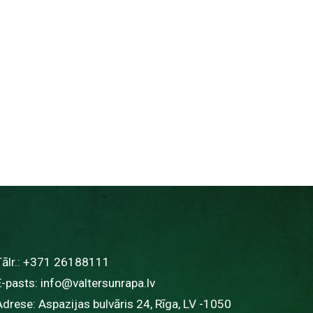
ālr.:
+371 26188111
E-pasts:
info@valtersunrapa.lv
Adrese: Aspazijas bulvāris 24, Rīga, LV -1050