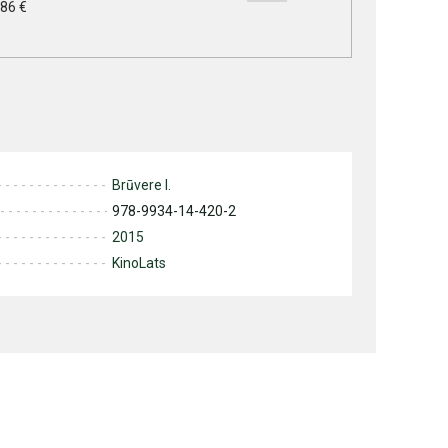
.86 €
Brūvere I.
978-9934-14-420-2
2015
KinoLats