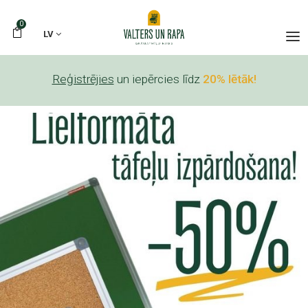
0
LV
Reģistrējies
un iepērcies līdz
20% lētāk!