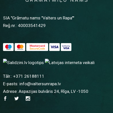
SIA "Grāmatu nams "Valters un Rapa""
Reģ.nr.: 40003541429
Tālr.:
+371 26188111
E-pasts:
info@valtersunrapa.lv
Adrese: Aspazijas bulvāris 24, Rīga, LV -1050