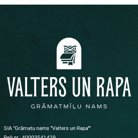
SIA "Grāmatu nams "Valters un Rapa""
Reģ.nr.: 40003541429