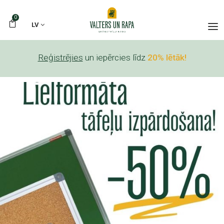
0
LV
Reģistrējies
un iepērcies līdz
20% lētāk!