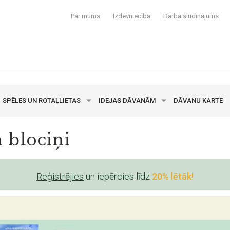
Par mums
Izdevniecība
Darba sludinājums
SPĒLES UN ROTAĻLIETAS
IDEJAS DĀVANĀM
DĀVANU KARTE
 blociņi
Reģistrējies
un iepērcies līdz
20% lētāk!