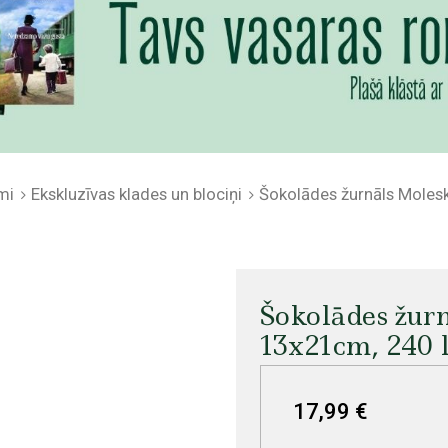
mi
Ekskluzīvas klades un blociņi
Šokolādes žurnāls Molesk
Šokolādes žur
13x21cm, 240 
17,99 €