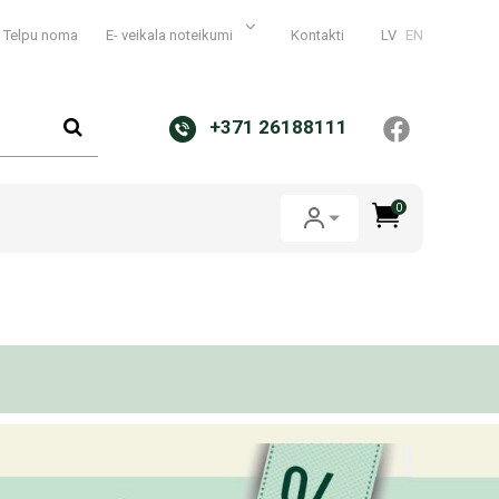
Telpu noma
E- veikala noteikumi
Kontakti
LV
EN
+371 26188111
0