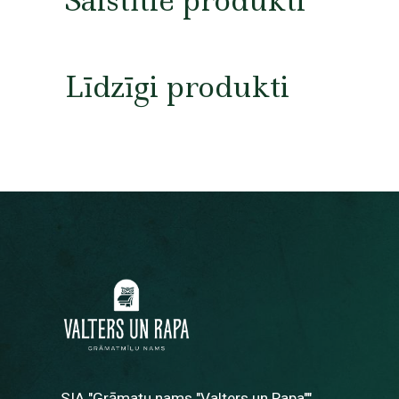
Saistītie produkti
Līdzīgi produkti
SIA "Grāmatu nams "Valters un Rapa""