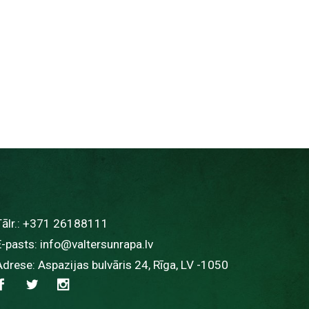
ālr.:
+371 26188111
E-pasts:
info@valtersunrapa.lv
Adrese: Aspazijas bulvāris 24, Rīga, LV -1050