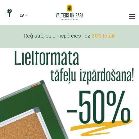
0
LV
Reģistrējies
un iepērcies līdz
20% lētāk!