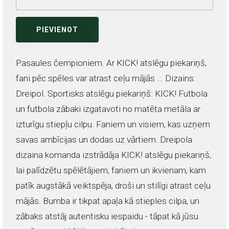
PIEVIENOT
Pasaules čempioniem. Ar KICK! atslēgu piekariņš,
fani pēc spēles var atrast ceļu mājās ... Dizains:
Dreipol. Sportisks atslēgu piekariņš: KICK! Futbola
un futbola zābaki izgatavoti no matēta metāla ar
izturīgu stiepļu cilpu. Faniem un visiem, kas uzņem
savas ambīcijas un dodas uz vārtiem. Dreipola
dizaina komanda izstrādāja KICK! atslēgu piekariņš,
lai palīdzētu spēlētājiem, faniem un ikvienam, kam
patīk augstākā veiktspēja, droši un stilīgi atrast ceļu
mājās. Bumba ir tikpat apaļa kā stieples cilpa, un
zābaks atstāj autentisku iespaidu - tāpat kā jūsu