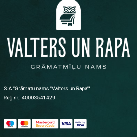
SIA "Grāmatu nams "Valters un Rapa""
Reģ.nr.: 40003541429