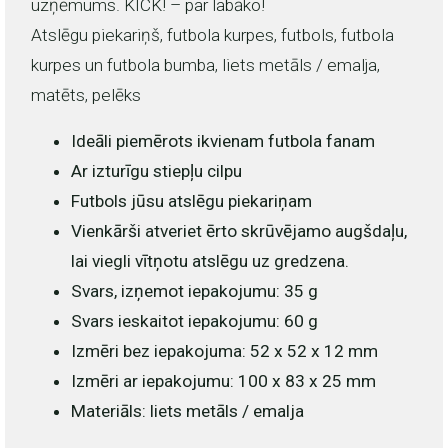
uzņēmums. KICK! – par labāko!
Atslēgu piekariņš, futbola kurpes, futbols, futbola
kurpes un futbola bumba, liets metāls / emalja,
matēts, pelēks
Ideāli piemērots ikvienam futbola fanam
Ar izturīgu stiepļu cilpu
Futbols jūsu atslēgu piekariņam
Vienkārši atveriet ērto skrūvējamo augšdaļu,
lai viegli vītņotu atslēgu uz gredzena.
Svars, izņemot iepakojumu: 35 g
Svars ieskaitot iepakojumu: 60 g
Izmēri bez iepakojuma: 52 x 52 x 12 mm
Izmēri ar iepakojumu: 100 x 83 x 25 mm
Materiāls: liets metāls / emalja