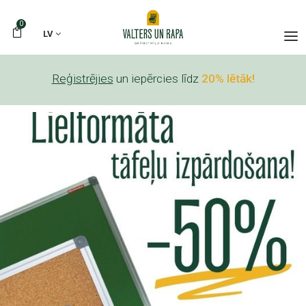
0
LV
Reģistrējies
un iepērcies līdz
20% lētāk!