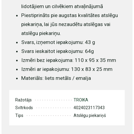
lidotājiem un cilvēkiem atvaļinājumā
Piestiprināts pie augstas kvalitātes atslēgu
piekariņa, lai jūs nezaudētu atslēgas vai
atslēgu piekariņu.
Svars, izņemot iepakojumu: 43 g
Svars ieskaitot iepakojumu: 64g
Izmēri bez iepakojuma: 110 x 95 x 35 mm
Izmēri ar iepakojumu: 130 x 83 x 25 mm
Materiāls: liets metāls / emalja
Ražotājs
TROIKA
Svītrkods
4024023117343
Tips
Atslēgu piekariņš