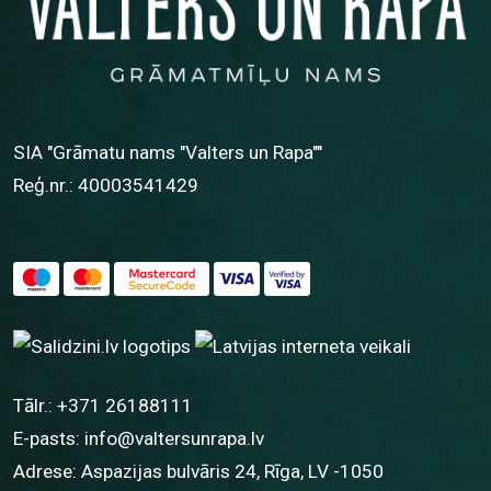
SIA "Grāmatu nams "Valters un Rapa""
Reģ.nr.: 40003541429
Tālr.:
+371 26188111
E-pasts:
info@valtersunrapa.lv
Adrese: Aspazijas bulvāris 24, Rīga, LV -1050