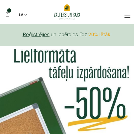
0
LV
Reģistrējies
un iepērcies līdz
20% lētāk!