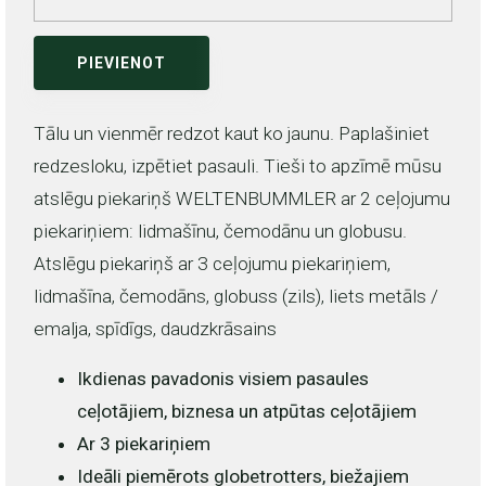
PIEVIENOT
Tālu un vienmēr redzot kaut ko jaunu. Paplašiniet
redzesloku, izpētiet pasauli. Tieši to apzīmē mūsu
atslēgu piekariņš WELTENBUMMLER ar 2 ceļojumu
piekariņiem: lidmašīnu, čemodānu un globusu.
Atslēgu piekariņš ar 3 ceļojumu piekariņiem,
lidmašīna, čemodāns, globuss (zils), liets metāls /
emalja, spīdīgs, daudzkrāsains
Ikdienas pavadonis visiem pasaules
ceļotājiem, biznesa un atpūtas ceļotājiem
Ar 3 piekariņiem
Ideāli piemērots globetrotters, biežajiem