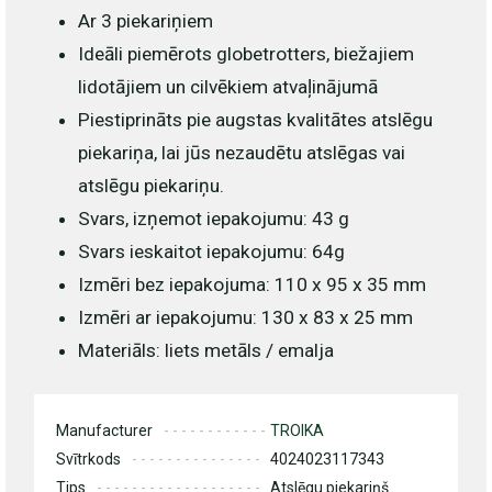
Ar 3 piekariņiem
Ideāli piemērots globetrotters, biežajiem
lidotājiem un cilvēkiem atvaļinājumā
Piestiprināts pie augstas kvalitātes atslēgu
piekariņa, lai jūs nezaudētu atslēgas vai
atslēgu piekariņu.
Svars, izņemot iepakojumu: 43 g
Svars ieskaitot iepakojumu: 64g
Izmēri bez iepakojuma: 110 x 95 x 35 mm
Izmēri ar iepakojumu: 130 x 83 x 25 mm
Materiāls: liets metāls / emalja
Manufacturer
TROIKA
Svītrkods
4024023117343
Tips
Atslēgu piekariņš