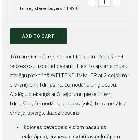
-
+
For registered buyers: 11.99 €
ADD TO CART
Tālu un vienmēr redzot kaut ko jaunu. Paplašiniet
redzesloku, izpētiet pasauli. Tieši to apzīmē mūsu
atslēgu piekariņš WELTENBUMMLER ar 2 ceļojumu
piekariņiem: lidmašīnu, čemodānu un globusu.
Atslēgu piekariņš ar 3 ceļojumu piekariņiem,
lidmašīna, čemodāns, globuss (zils), liets metāls /
emalja, spīdīgs, daudzkrāsains
Ikdienas pavadonis visiem pasaules
ceļotājiem, biznesa un atpūtas ceļotājiem