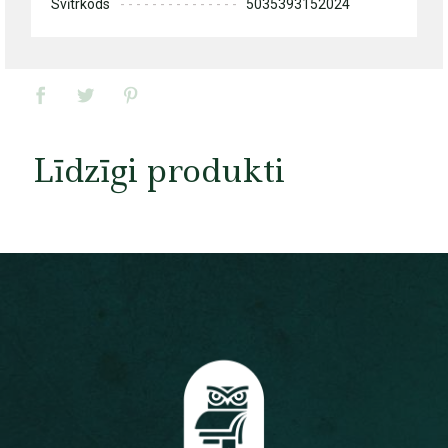
Svītrkods
5035393152024
Līdzīgi produkti