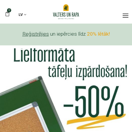
0
LV
Reģistrējies
un iepērcies līdz
20% lētāk!