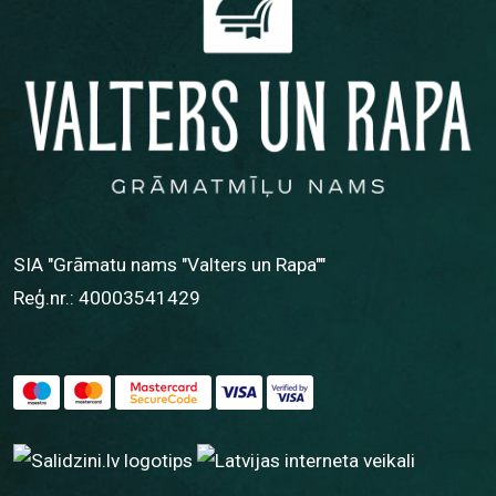
SIA "Grāmatu nams "Valters un Rapa""
Reģ.nr.: 40003541429