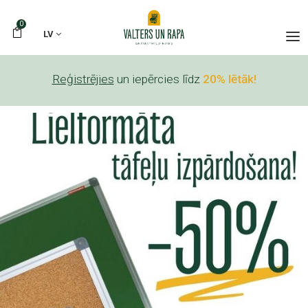
0
LV
Reģistrējies
un iepērcies līdz
20% lētāk!