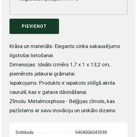
PIEVIENOT
Krāsa un materiāls: Elegants cinka sakausējums
ilgstošai lietošanai.
Dimensijas: Ideāls izmērs 1,7 x 1 x 13,2 cm,
piemērots jebkurai grāmatai.
Iepakojums: Produkts ir iepakots stilīgā akrila
caurulē, kas ir gatava dāvināšanai.
Zīmolu: Metalmorphose - Beļģijas zīmols, kas
pazīstams ar savu inovāciju un unikālo dizainu
Svītrkods
5404006043590